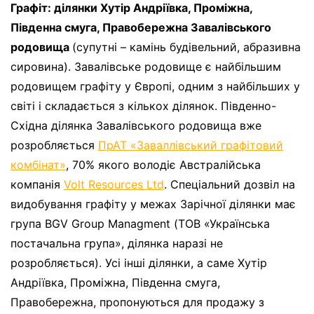
Графіт: ділянки Хутір Андріївка, Проміжна,
Південна смуга, Правобережна Завалівського
родовища
(супутні – камінь будівельний, абразивна
сировина). Завалівське родовище є найбільшим
родовищем графіту у Європі, одним з найбільших у
світі і складається з кількох ділянок. Південно-
Східна ділянка Завалівського родовища вже
розробляється
ПрАТ «Заваллівський графітовий
комбінат»
, 70% якого володіє Австралійська
компанія
Volt Resources Ltd
. Спеціальний дозвіл на
видобування графіту у межах Зарічної ділянки має
група BGV Group Managment (ТОВ «Українська
постачальна група», ділянка наразі не
розробляється). Усі інші ділянки, а саме Хутір
Андріївка, Проміжна, Південна смуга,
Правобережна, пропонуються для продажу з