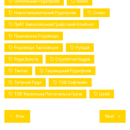
Липнязький Рудопрояв
Ніобій
Новостанкуватський Рудопрояв
Олово
ПрАТ Заваллівський Графітовий Комбінат
Пушковське Родовище
Родовище Тарасівське
Рубідій
Руди Золота
Стратегічні Надра
Тантал
Ташлицький Рудопрояв
Титанові Руди
ТОВ Софтмайн
ТОВ Українська Постачальна Група
Цезій
Навігація
Prev
Next
записів