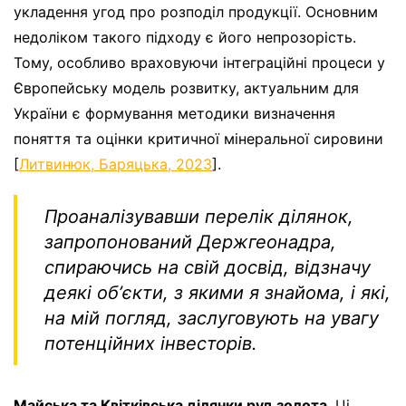
укладення угод про розподіл продукції. Основним
недоліком такого підходу є його непрозорість.
Тому, особливо враховуючи інтеграційні процеси у
Європейську модель розвитку, актуальним для
України є формування методики визначення
поняття та оцінки критичної мінеральної сировини
[
Литвинюк, Баряцька, 2023
].
Проаналізувавши перелік ділянок,
запропонований Держгеонадра,
спираючись на свій досвід, відзначу
деякі обʼєкти, з якими я знайома, і які,
на мій погляд, заслуговують на увагу
потенційних інвесторів.
Майська та Квітківська ділянки руд золота
. Ці