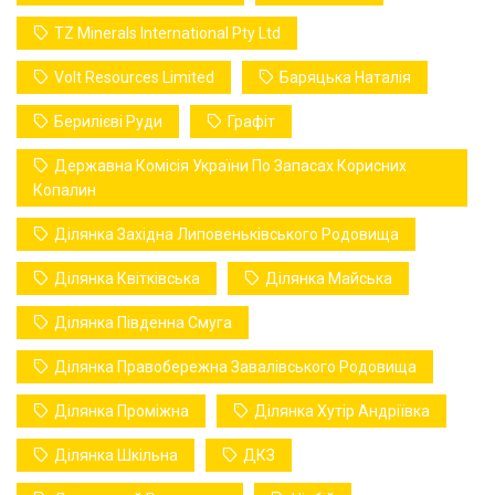
TZ Minerals International Pty Ltd
Volt Resources Limited
Баряцька Наталія
Берилієві Руди
Графіт
Державна Комісія України По Запасах Корисних
Копалин
Ділянка Західна Липовеньківського Родовища
Ділянка Квітківська
Ділянка Майська
Ділянка Південна Смуга
Ділянка Правобережна Завалівського Родовища
Ділянка Проміжна
Ділянка Хутір Андріївка
Ділянка Шкільна
ДКЗ