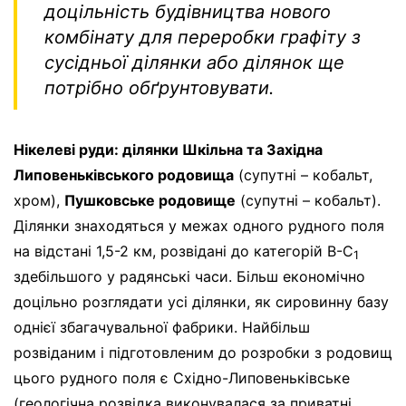
доцільність будівництва нового
комбінату для переробки графіту з
сусідньої ділянки або ділянок ще
потрібно обґрунтовувати.
Нікелеві руди: ділянки Шкільна та Західна
Липовеньківського родовища
(супутні – кобальт,
хром),
Пушковське родовище
(супутні – кобальт).
Ділянки знаходяться у межах одного рудного поля
на відстані 1,5-2 км, розвідані до категорій B-C
1
здебільшого у радянські часи. Більш економічно
доцільно розглядати усі ділянки, як сировинну базу
однієї збагачувальної фабрики. Найбільш
розвіданим і підготовленим до розробки з родовищ
цього рудного поля є Східно-Липовеньківське
(геологічна розвідка виконувалася за приватні