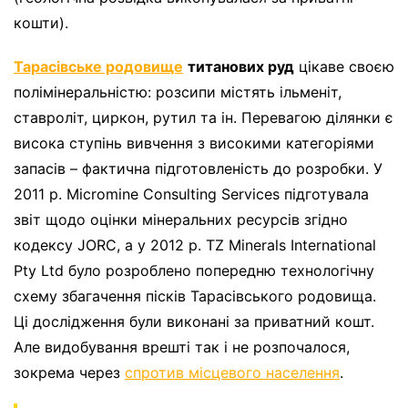
кошти).
Тарасівське родовище
титанових руд
цікаве своєю
полімінеральністю: розсипи містять ільменіт,
ставроліт, циркон, рутил та ін. Перевагою ділянки є
висока ступінь вивчення з високими категоріями
запасів – фактична підготовленість до розробки. У
2011 р. Micromine Consulting Services підготувала
звіт щодо оцінки мінеральних ресурсів згідно
кодексу JORC, а у 2012 р. TZ Minerals International
Pty Ltd було розроблено попередню технологічну
схему збагачення пісків Тарасівського родовища.
Ці дослідження були виконані за приватний кошт.
Але видобування врешті так і не розпочалося,
зокрема через
спротив місцевого населення
.