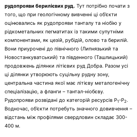
рудопрояви берилієвих руд.
Тут потрібно почати з
того, що при геологічному вивченні ці об’єкти
оцінювались як рудопрояви танталу та ніобію у
рідкометальних пегматитах із такими супутніми
компонентами, як цезій, рубідій, олово та берилій.
Вони приурочені до північного (Липнязький та
Новостанкуватський) та південного (Ташлицький)
продовжень ділянки літієвих руд Добра. Разом усі
ці ділянки утворюють суцільну рудну зону,
центральна частина якої має літієву металогенічну
спеціалізацію, а фланги – тантал-ніобєву.
Рудопрояви розвідані до категорій ресурсів P
-P
.
1
2
Водночас, об’єкти потребуть значного довивчення –
відстань між профілями свердловин складає 300-
400 м.