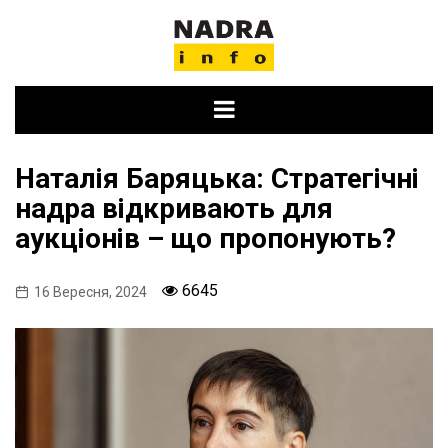
Skip
to
content
Наталія Баряцька: Стратегічні
надра відкривають для
аукціонів – що пропонують?
6645
16 Вересня, 2024