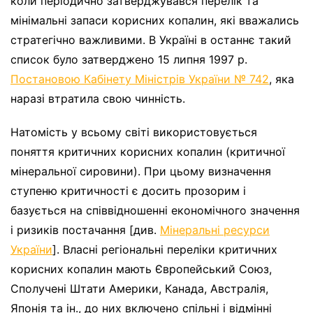
коли періодично затверджувався перелік та
мінімальні запаси корисних копалин, які вважались
стратегічно важливими. В Україні в останнє такий
список було затверджено 15 липня 1997 р.
Постановою Кабінету Міністрів України № 742
, яка
наразі втратила свою чинність.
Натомість у всьому світі використовується
поняття критичних корисних копалин (критичної
мінеральної сировини). При цьому визначення
ступеню критичності є досить прозорим і
базується на співвідношенні економічного значення
і ризиків постачання [див.
Мінеральні ресурси
України
]. Власні регіональні переліки критичних
корисних копалин мають Європейський Союз,
Сполучені Штати Америки, Канада, Австралія,
Японія та ін., до них включено спільні і відмінні