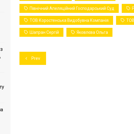
Північний Апеляційний Господарський Суд
ТОВ Коростенська Видобувна Компанія
ТОВ
Шапран Сергій
Яковлєва Ольга
 з
Навігація
A
Prev
записів
ту
ла