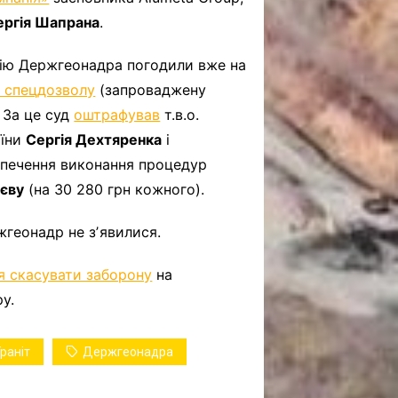
ергія Шапрана
.
нію Держгеонадра погодили вже на
о спецдозволу
(запроваджену
. За це суд
оштрафував
т.в.о.
аїни
Сергія Дехтяренка
і
зпечення виконання процедур
єву
(на 30 280 грн кожного).
жгеонадр не зʼявилися.
я скасувати заборону
на
у.
Граніт
Держгеонадра