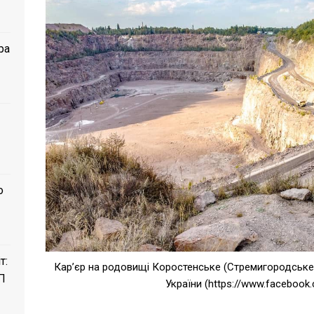
ра
о
т:
Карʼєр на родовищі Коростенське (Стремигородське)
П
України (https://www.facebook.