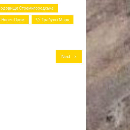
Родовище Стремигородське
 Новел Пром
Трабулсі Марк
Next