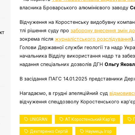
власника Броварського алюмінієвого заводу
С
Відчуження на Коростенську видобувну компа
тлі рішення суду про
заборону внесення змін д
кт
зокрема після
журналістського розслідування
)
Голови Державної служби геології та надр Укр
начальника Відділу використання надр та забе
надання спеціальних дозволів ДГН
Ольгу Яковл
В засідання ПАГС 14.01.2025 представники Дер
Нагадаємо, в грудні апеляційний суд
відмовивс
відчуження спецдозволу Коростенського карʼєр
UNIGRAN
АТ Коростенський Кар'єр
о
Дехтяренко Сергій
Наумець Ігор