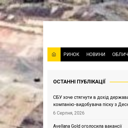
Skip
to
content
РИНОК
НОВИНИ
ОБЛИ
ОСТАННІ ПУБЛІКАЦІЇ
СБУ хоче стягнути в дохід держав
компанію-видобувача піску з Дес
6 Серпня, 2026
Avellana Gold оголосила вакансії