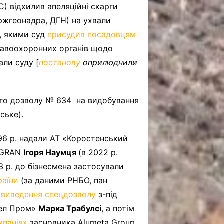
) відхилив апеляційні скарги
ержгеонадра, ДГН) на ухвали
4, якими суд
присудив посадовцям
равоохоронних органів щодо
али суду [
постанову
оприлюднили
ого дозволу № 634 на видобування
ське).
96 р. надали АТ «Коростенський
NIGRAN
Ігоря Наумця
(в 2022 р.
23 р. до бізнесмена застосували
раїни
(за даними РНБО, пан
я
виведення спецдозволу
з-під
вел Пром»
Марка Трабулсі
, а потім
мпанія»
засновника Alumeta Group,