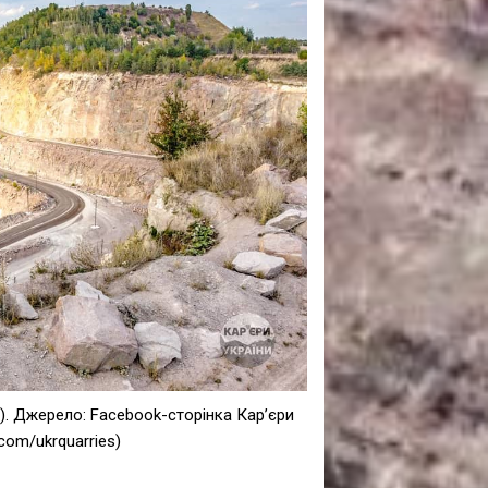
САНКЦІЙНІ НАДРА
БЛОГИ
TECHNO
CRITICAL MINERALS
НАДРА ІНШИХ
ПРО ПРОЕКТ
. Джерело: Facebook-сторінка Карʼєри
com/ukrquarries)