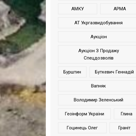
АМКУ
АРМА
АТ Укргазвидобування
Аукціон
Аукціон З Продажу
Спецдозволів
Бурштин
Буткевич Геннадій
Вапняк
Володимир Зеленський
Геоінформ України
Глина
Гоцинець Олег
Граніт