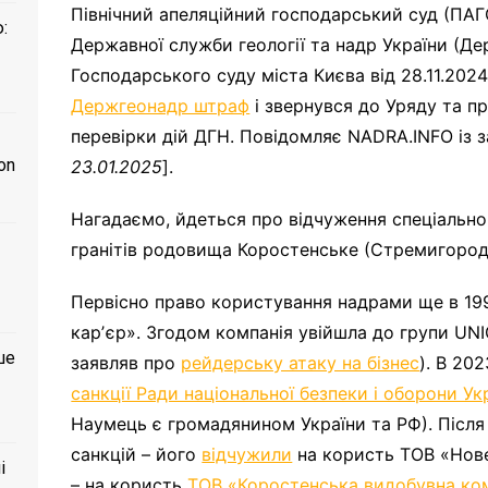
Північний апеляційний господарський суд (ПАГС
:
Державної служби геології та надр України (Д
Господарського суду міста Києва від 28.11.202
Держгеонадр штраф
і звернувся до Уряду та п
перевірки дій ДГН. Повідомляє NADRA.INFO із з
on
23.01.2025
].
Нагадаємо, йдеться про відчуження спеціальн
гранітів родовища Коростенське (Стремигород
Первісно право користування надрами ще в 19
карʼєр». Згодом компанія увійшла до групи U
ше
заявляв про
рейдерську атаку на бізнес
). В 20
санкції Ради національної безпеки і оборони Ук
Наумець є громадянином України та РФ). Післ
санкцій – його
відчужили
на користь ТОВ «Но
і
– на користь
ТОВ «Коростенська видобувна ко