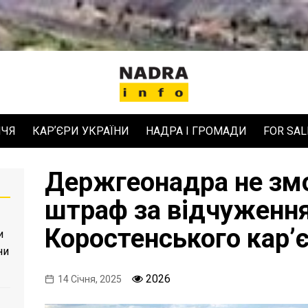
ЧЧЯ
КАРʼЄРИ УКРАЇНИ
НАДРА І ГРОМАДИ
FOR SAL
Держгеонадра не змо
штраф за відчуженн
Коростенського карʼ
и
ни
2026
14 Січня, 2025