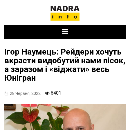
Skip
to
content
Ігор Наумець: Рейдери хочуть
вкрасти видобутий нами пісок,
а заразом і «віджати» весь
Юнігран
6401
28 Червня, 2022