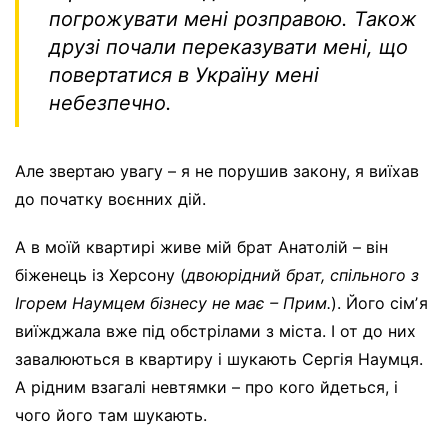
погрожувати мені розправою. Також
друзі почали переказувати мені, що
повертатися в Україну мені
небезпечно.
Але звертаю увагу – я не порушив закону, я виїхав
до початку воєнних дій.
А в моїй квартирі живе мій брат Анатолій – він
біженець із Херсону (
двоюрідний брат, спільного з
Ігорем Наумцем бізнесу не має – Прим.
). Його сімʼя
виїжджала вже під обстрілами з міста. І от до них
завалюються в квартиру і шукають Сергія Наумця.
А рідним взагалі невтямки – про кого йдеться, і
чого його там шукають.