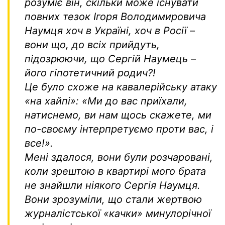
розуміє він, скільки може існувати
повних тезок Ігоря Володимировича
Наумця хоч в Україні, хоч в Росії –
вони що, до всіх прийдуть,
підозрюючи, що Сергій Наумець –
його гіпотетичний родич?!
Це було схоже на кавалерійську атаку
«на хайпі»:
«Ми до вас приїхали,
натиснемо, ви нам щось скажете, ми
по-своєму інтерпретуємо проти вас, і
все!»
.
Мені здалося, вони були розчаровані,
коли зрештою в квартирі мого брата
не знайшли ніякого Сергія Наумця.
Вони зрозуміли, що стали жертвою
журналістської «качки» минулорічної