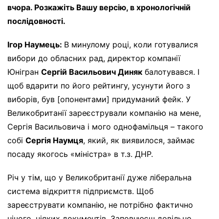
вчора. Розкажіть Вашу версію, в хронологічній
послідовності.
Ігор Наумець:
В минулому році, коли готувалися
вибори до обласних рад, директор компанії
Юнігран
Сергій Васильович Диняк
балотувався. І
щоб вдарити по його рейтингу, усунути його з
виборів, був [опонентами] придуманий фейк. У
Великобританії зареєстрували компанію на мене,
Сергія Васильовича і мого однофамільця – такого
собі
Сергія Наумця
, який, як виявилося, займає
посаду якогось «міністра» в т.з. ДНР.
Річ у тім, що у Великобританії дуже ліберальна
система відкриття підприємств. Щоб
зареєструвати компанію, не потрібно фактично
нічого, ніяких документів. Заповнюєш довільно