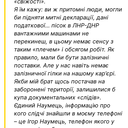
«свіжості».
Я їм кажу: ви ж притомні люди, могли
би підняти митні декларації, дані
податкової… пісок в ЛНР-ДНР
вантажними машинами не
перекинеш, в цьому немає сенсу з
таким «плечем» і обсягом робіт. Як
правило, мали би бути залізничні
поставки. Але у нас навіть немає
залізничної гілки на нашому карʼєрі.
Якби мій брат щось постачав на
заборонені території, залишилися б
купа документальних «слідів».
Єдиний Наумець, інформацію про
кого слідчі знайшли в моєму телефоні
– це Ігор Наумець, телефон якого у