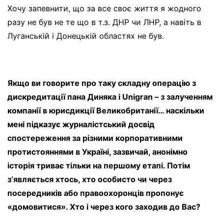
Хочу запевнити, що за все своє життя я жодного
разу не був не те що в т.з. ДНР чи ЛНР, а навіть в
Луганській і Донецькій областях не був.
Якщо ви говорите про таку складну операцію з
дискредитації пана Диняка і Unigran – з залученням
компанії в юрисдикції Великобританії… наскільки
мені підказує журналістський досвід
спостереження за різними корпоративними
протистояннями в Україні, зазвичай, анонімно
історія триває тільки на першому етапі. Потім
зʼявляється хтось, хто особисто чи через
посередників або правоохоронців пропонує
«домовитися». Хто і через кого заходив до Вас?