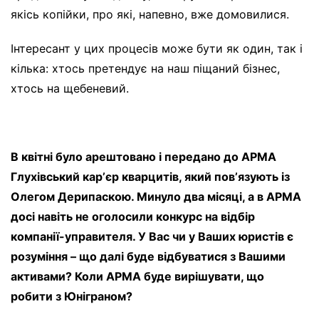
якісь копійки, про які, напевно, вже домовилися.
Інтересант у цих процесів може бути як один, так і
кілька: хтось претендує на наш піщаний бізнес,
хтось на щебеневий.
В квітні було арештовано і передано до АРМА
Глухівський карʼєр кварцитів, який повʼязують із
Олегом Дерипаскою. Минуло два місяці, а в АРМА
досі навіть не оголосили конкурс на відбір
компанії-управителя. У Вас чи у Ваших юристів є
розуміння – що далі буде відбуватися з Вашими
активами? Коли АРМА буде вирішувати, що
робити з Юніграном?