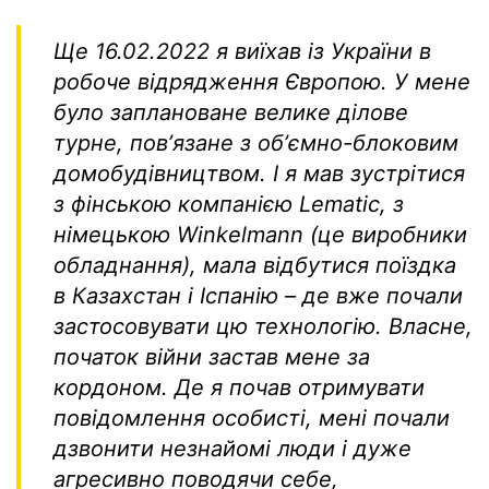
Ще 16.02.2022 я виїхав із України в
робоче відрядження Європою. У мене
було заплановане велике ділове
турне, повʼязане з обʼємно-блоковим
домобудівництвом. І я мав зустрітися
з фінською компанією Lematic, з
німецькою Winkelmann (це виробники
обладнання), мала відбутися поїздка
в Казахстан і Іспанію – де вже почали
застосовувати цю технологію. Власне,
початок війни застав мене за
кордоном. Де я почав отримувати
повідомлення особисті, мені почали
дзвонити незнайомі люди і дуже
агресивно поводячи себе,