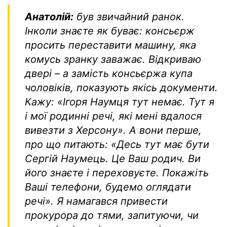
Анатолій:
був звичайний ранок.
Інколи знаєте як буває: консьєрж
просить переставити машину, яка
комусь зранку заважає. Відкриваю
двері – а замість консьєржа купа
чоловіків, показують якісь документи.
Кажу:
«Ігоря Наумця тут немає. Тут я
і мої родинні речі, які мені вдалося
вивезти з Херсону»
. А вони перше,
про що питають:
«Десь тут має бути
Сергій Наумець. Це Ваш родич. Ви
його знаєте і переховуєте. Покажіть
Ваші телефони, будемо оглядати
речі»
. Я намагався привести
прокурора до тями, запитуючи, чи