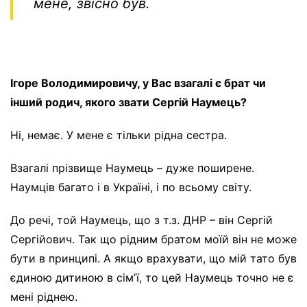
мене, звісно був.
Ігоре Володимировичу, у Вас взагалі є брат чи
інший родич, якого звати Сергій Наумець?
Ні, немає. У мене є тільки рідна сестра.
Взагалі прізвище Наумець – дуже поширене.
Наумців багато і в Україні, і по всьому світу.
До речі, той Наумець, що з т.з. ДНР – він Сергій
Сергійович. Так що рідним братом моїй він не може
бути в принципі. А якщо врахувати, що мій тато був
єдиною дитиною в сімʼї, то цей Наумець точно не є
мені ріднею.