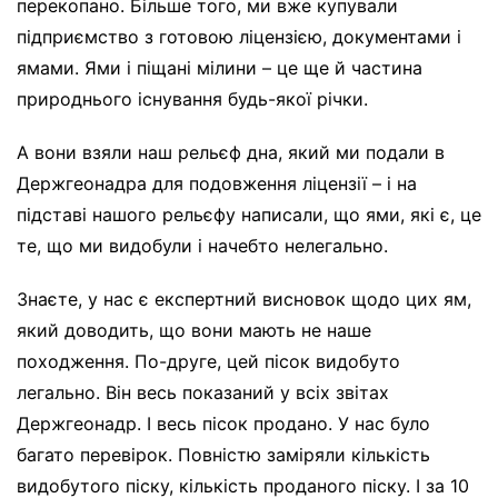
перекопано. Більше того, ми вже купували
підприємство з готовою ліцензією, документами і
ямами. Ями і піщані мілини – це ще й частина
природнього існування будь-якої річки.
А вони взяли наш рельєф дна, який ми подали в
Держгеонадра для подовження ліцензії – і на
підставі нашого рельєфу написали, що ями, які є, це
те, що ми видобули і начебто нелегально.
Знаєте, у нас є експертний висновок щодо цих ям,
який доводить, що вони мають не наше
походження. По-друге, цей пісок видобуто
легально. Він весь показаний у всіх звітах
Держгеонадр. І весь пісок продано. У нас було
багато перевірок. Повністю заміряли кількість
видобутого піску, кількість проданого піску. І за 10