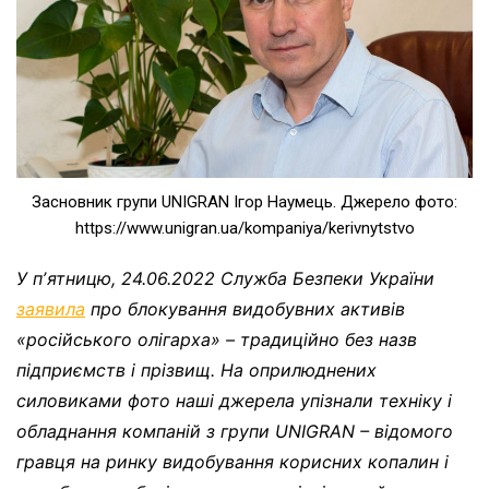
Засновник групи UNIGRAN Ігор Наумець. Джерело фото:
https://www.unigran.ua/kompaniya/kerivnytstvo
У пʼятницю, 24.06.2022 Служба Безпеки України
заявила
про блокування видобувних активів
«російського олігарха» – традиційно без назв
підприємств і прізвищ. На оприлюднених
силовиками фото наші джерела упізнали техніку і
обладнання компаній з групи UNIGRAN – відомого
гравця на ринку видобування корисних копалин і