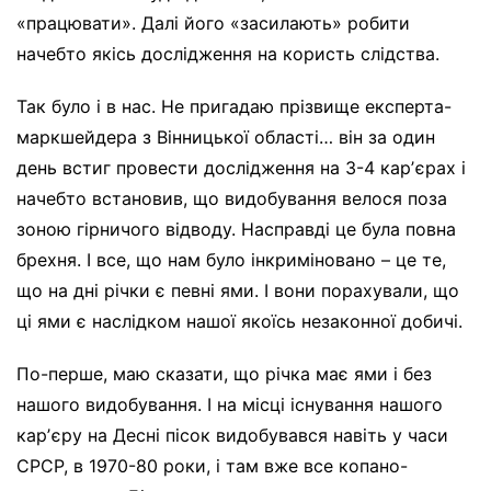
«працювати». Далі його «засилають» робити
начебто якісь дослідження на користь слідства.
Так було і в нас. Не пригадаю прізвище експерта-
маркшейдера з Вінницької області… він за один
день встиг провести дослідження на 3-4 карʼєрах і
начебто встановив, що видобування велося поза
зоною гірничого відводу. Насправді це була повна
брехня. І все, що нам було інкриміновано – це те,
що на дні річки є певні ями. І вони порахували, що
ці ями є наслідком нашої якоїсь незаконної добичі.
По-перше, маю сказати, що річка має ями і без
нашого видобування. І на місці існування нашого
карʼєру на Десні пісок видобувався навіть у часи
СРСР, в 1970-80 роки, і там вже все копано-