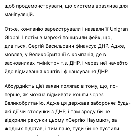
щоб продемонструвати, що система вразлива для
маніпуляцій.
Отже, компанію зареєстрували і назвали її Unigran
Global. І потім в мережі поширили фейк, що,
дивіться, Сергій Васильович фінансує ДНР. Адже,
мовляв, у Великобританії є компанія, де в
засновниках «міністр» т.з. ДНР, і через неї начебто
йде відмивання коштів і фінансування ДНР.
Абсурдність цієї заяви полягає в тому, що, по-
перше, як можна відмивати кошти через
Великобританію. Адже ця держава забороняє будь-
які дії чи стосунки з ДНР, і там зроду би не
відкрили рахунки цьому «Сергію Наумцю», за
жодних підстав, і тим паче, туди би не пустили