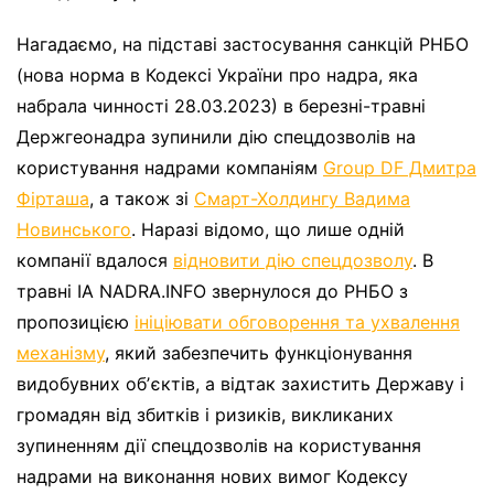
Нагадаємо, на підставі застосування санкцій РНБО
(нова норма в Кодексі України про надра, яка
набрала чинності 28.03.2023) в березні-травні
Держгеонадра зупинили дію спецдозволів на
користування надрами компаніям
Group DF Дмитра
Фірташа
, а також зі
Смарт-Холдингу Вадима
Новинського
. Наразі відомо, що лише одній
компанії вдалося
відновити дію спецдозволу
. В
травні ІА NADRA.INFO звернулося до РНБО з
пропозицією
ініціювати обговорення та ухвалення
механізму
, який забезпечить функціонування
видобувних обʼєктів, а відтак захистить Державу і
громадян від збитків і ризиків, викликаних
зупиненням дії спецдозволів на користування
надрами на виконання нових вимог Кодексу