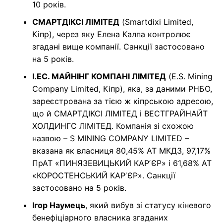
10 років.
СМАРТДІКСІ ЛІМІТЕД
(Smartdixi Limited,
Кіпр), через яку Елена Калпа контролює
згадані вище компанії. Санкції застосовано
на 5 років.
І.ЕС. МАЙНІНГ КОМПАНІ ЛІМІТЕД
(E.S. Mining
Company Limited, Кіпр), яка, за даними РНБО,
зареєстрована за тією ж кіпрською адресою,
що й СМАРТДІКСІ ЛІМІТЕД і ВЕСТГРАЙНАЙТ
ХОЛДИНГС ЛІМІТЕД. Компанія зі схожою
назвою – S MINING COMPANY LIMITED –
вказана як власниця 80,45% АТ МКДЗ, 97,17%
ПрАТ «ПИНЯЗЕВИЦЬКИЙ КАРʼЄР» і 61,68% АТ
«КОРОСТЕНСЬКИЙ КАРʼЄР». Санкції
застосовано на 5 років.
Ігор Наумець
, який вибув зі статусу кіневого
бенефіціарного власника згаданих