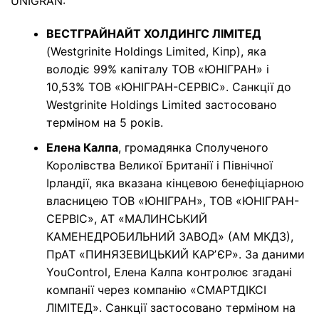
UNIGRAN:
ВЕСТГРАЙНАЙТ ХОЛДИНГС ЛІМІТЕД
(Westgrinite Holdings Limited, Кіпр), яка
володіє 99% капіталу ТОВ «ЮНІГРАН» і
10,53% ТОВ «ЮНІГРАН-СЕРВІС». Санкції до
Westgrinite Holdings Limited застосовано
терміном на 5 років.
Елена Калпа
, громадянка Сполученого
Королівства Великої Британії і Північної
Ірландії, яка вказана кінцевою бенефіціарною
власницею ТОВ «ЮНІГРАН», ТОВ «ЮНІГРАН-
СЕРВІС», АТ «МАЛИНСЬКИЙ
КАМЕНЕДРОБИЛЬНИЙ ЗАВОД» (АМ МКДЗ),
ПрАТ «ПИНЯЗЕВИЦЬКИЙ КАРʼЄР». За даними
YouControl, Елена Калпа контролює згадані
компанії через компанію «СМАРТДІКСІ
ЛІМІТЕД». Санкції застосовано терміном на