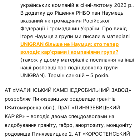
українських компаній в січні-лютому 2023 р..
В додатку до Рішення РНБО пан Наумець
вказаний як громадянин Російської
Федерації і громадянин України. Про вихід
Ігоря Наумця з групи ми писали в матеріалі
UNIGRAN більше не Наумця: хто тепер
володіє карʼєрами і компаніями групи?
(також у цьому матеріалі є посилання на інші
наші розповіді про події довкола групи
UNIGRAN). Термін санкцій – 5 років.
АТ «МАЛИНСЬКИЙ КАМЕНЕДРОБИЛЬНИЙ ЗАВОД»
розробляє Пинязевицьке родовище гранітів
(Житомирська обл.). ПрАТ «ПИНЯЗЕВИЦЬКИЙ
КАРʼЄР» – володіє двома спецдозволами на
видобування граніту, габро, анортозиту, монцоніту
родовища Пинязевицьке 2. АТ «КОРОСТЕНСЬКИЙ