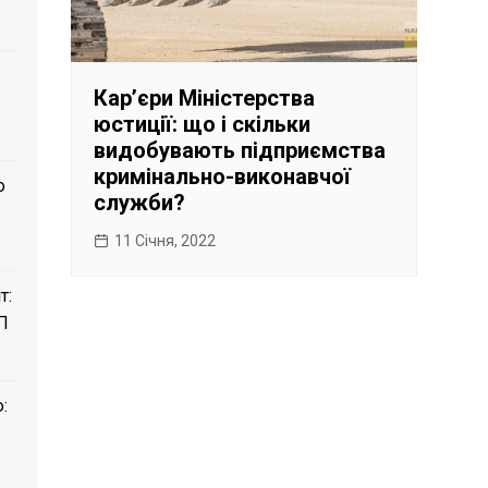
Карʼєри Міністерства
юстиції: що і скільки
видобувають підприємства
кримінально-виконавчої
о
служби?
11 Січня, 2022
т:
П
: