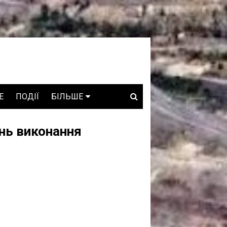
E
ПОДІЇ
БІЛЬШЕ
ВАКАНСІЇ
нь виконання
ЗРОБЛЕНО В УКРАЇНІ
WHO IS WHO
ПРОЗОРІ НАДРА
ГОВОРЯТЬ АСОЦІАЦІЇ
ГОВОРЯТЬ КОМПАНІЇ
КОНФЛІКТНІ НАДРА