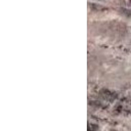
САНКЦІЙНІ НАДРА
БЛОГИ
TECHNO
CRITICAL MINERALS
НАДРА ІНШИХ
ПРО ПРОЕКТ