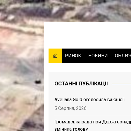
Skip
to
content
РИНОК
НОВИНИ
ОБЛИ
ОСТАННІ ПУБЛІКАЦІЇ
Avellana Gold оголосила вакансії
5 Серпня, 2026
Громадська рада при Держгеонад
змінила голову