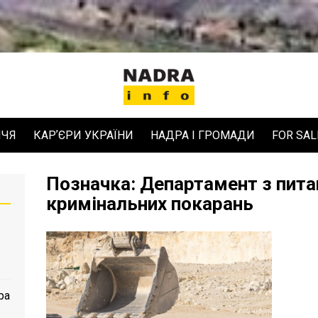
ЧЧЯ
КАРʼЄРИ УКРАЇНИ
НАДРА І ГРОМАДИ
FOR SAL
Позначка:
Департамент з пита
кримінальних покарань
ра