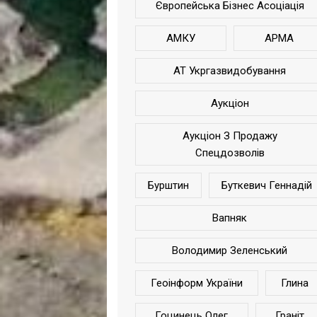
Європейська Бізнес Асоціація
АМКУ
АРМА
АТ Укргазвидобування
Аукціон
Аукціон З Продажу
Спецдозволів
Бурштин
Буткевич Геннадій
Вапняк
Володимир Зеленський
Геоінформ України
Глина
Гоцинець Олег
Граніт