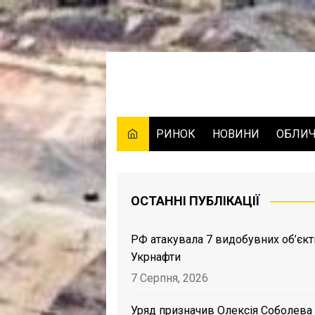
Skip
to
content
РИНОК
НОВИНИ
ОБЛИ
ОСТАННІ ПУБЛІКАЦІЇ
РФ атакувала 7 видобувних об’єкт
Укрнафти
7 Серпня, 2026
Уряд призначив Олексія Соболева