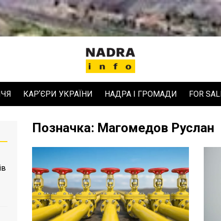
ЧЧЯ
КАРʼЄРИ УКРАЇНИ
НАДРА І ГРОМАДИ
FOR SAL
Позначка:
Магомедов Руслан
ів