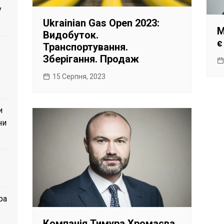
у
Ukrainian Gas Open 2023:
М
Видобуток.
є
Транспортування.
Зберігання. Продаж
15 Серпня, 2023
и
ни
ра
Компанія Тимура Хромаєва