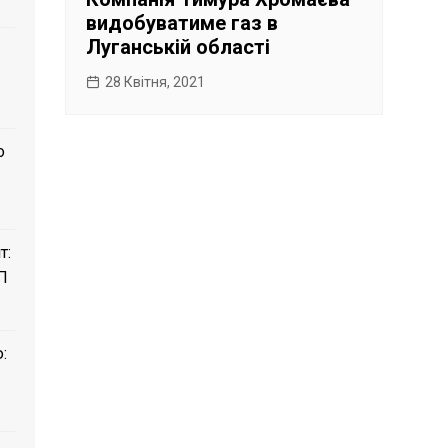
видобуватиме газ в
Луганській області
28 Квітня, 2021
о
т:
П
: