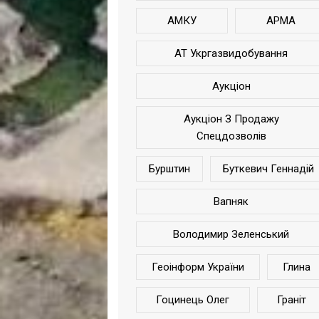
АМКУ
АРМА
АТ Укргазвидобування
Аукціон
Аукціон З Продажу
Спецдозволів
Бурштин
Буткевич Геннадій
Вапняк
Володимир Зеленський
Геоінформ України
Глина
Гоцинець Олег
Граніт