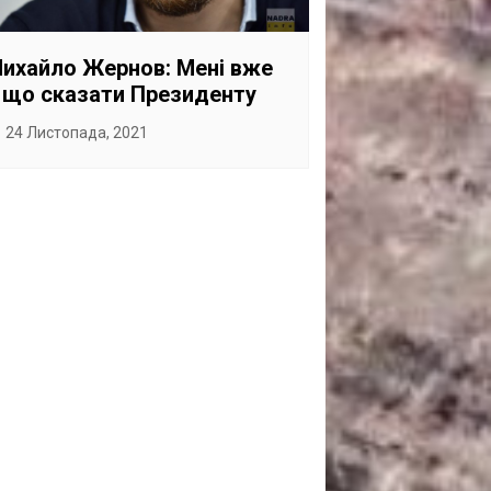
САНКЦІЙНІ НАДРА
БЛОГИ
ихайло Жернов: Мені вже
 що сказати Президенту
TECHNO
24 Листопада, 2021
CRITICAL MINERALS
НАДРА ІНШИХ
ПРО ПРОЕКТ