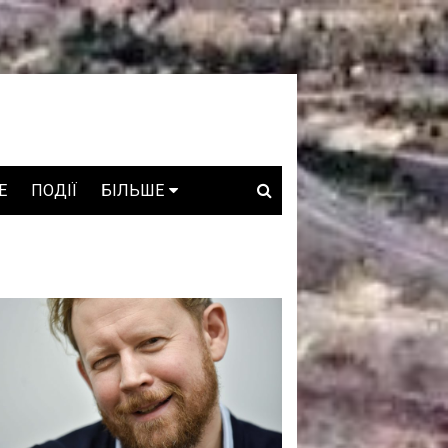
E
ПОДІЇ
БІЛЬШЕ
ВАКАНСІЇ
ЗРОБЛЕНО В УКРАЇНІ
WHO IS WHO
ПРОЗОРІ НАДРА
ГОВОРЯТЬ АСОЦІАЦІЇ
ГОВОРЯТЬ КОМПАНІЇ
КОНФЛІКТНІ НАДРА