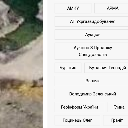
АМКУ
АРМА
АТ Укргазвидобування
Аукціон
Аукціон З Продажу
Спецдозволів
Бурштин
Буткевич Геннадій
Вапняк
Володимир Зеленський
Геоінформ України
Глина
Гоцинець Олег
Граніт