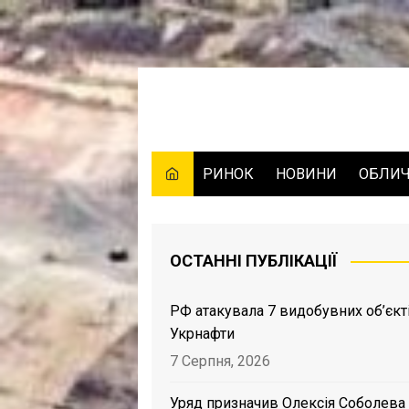
Skip
to
content
РИНОК
НОВИНИ
ОБЛИ
ОСТАННІ ПУБЛІКАЦІЇ
РФ атакувала 7 видобувних об’єкт
Укрнафти
7 Серпня, 2026
Уряд призначив Олексія Соболева