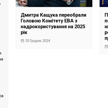
у
Дмитра Кащука переобрали
П
Головою Комітету EBA з
п
надрокористування на 2025
н
рік
р
п
25 Грудня, 2024
и
ни
ра