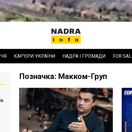
ЧЧЯ
КАРʼЄРИ УКРАЇНИ
НАДРА І ГРОМАДИ
FOR SAL
Позначка:
Макком-Груп
ів