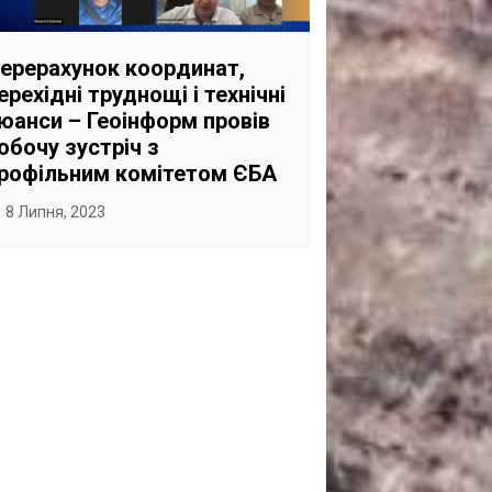
САНКЦІЙНІ НАДРА
БЛОГИ
ерерахунок координат,
ерехідні труднощі і технічні
TECHNO
юанси – Геоінформ провів
CRITICAL MINERALS
обочу зустріч з
рофільним комітетом ЄБА
НАДРА ІНШИХ
ПРО ПРОЕКТ
8 Липня, 2023