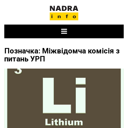
Skip
to
content
Позначка:
Міжвідомча комісія з
питань УРП