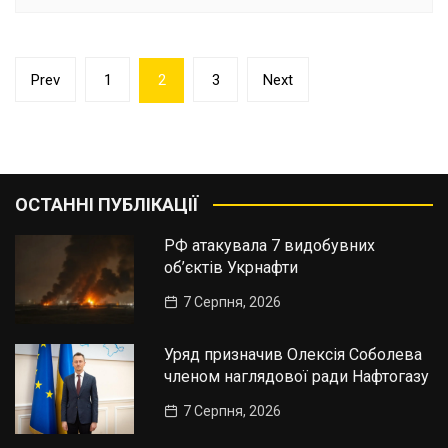
Пагінація
Prev
1
2
3
Next
записів
ОСТАННІ ПУБЛІКАЦІЇ
РФ атакувала 7 видобувних
об’єктів Укрнафти
7 Серпня, 2026
Уряд призначив Олексія Соболева
членом наглядової ради Нафтогазу
7 Серпня, 2026