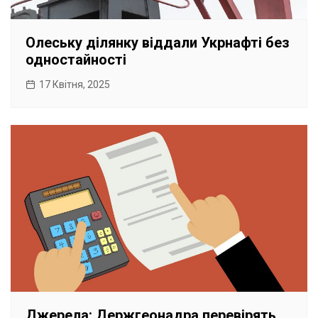
Олеську ділянку віддали Укрнафті без
одностайності
17 Квітня, 2025
Джерела: Держгеонадра перевірять