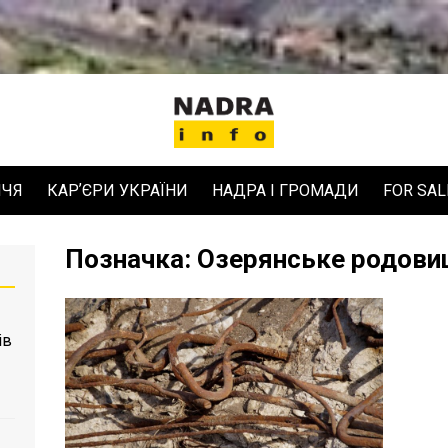
ЧЧЯ
КАРʼЄРИ УКРАЇНИ
НАДРА І ГРОМАДИ
FOR SAL
Позначка:
Озерянське родов
ів