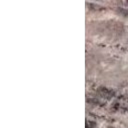
САНКЦІЙНІ НАДРА
БЛОГИ
TECHNO
CRITICAL MINERALS
НАДРА ІНШИХ
ПРО ПРОЕКТ