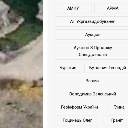
АМКУ
АРМА
АТ Укргазвидобування
Аукціон
Аукціон З Продажу
Спецдозволів
Бурштин
Буткевич Геннадій
Вапняк
Володимир Зеленський
Геоінформ України
Глина
Гоцинець Олег
Граніт