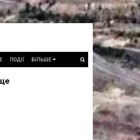
E
ПОДІЇ
БІЛЬШЕ
ВАКАНСІЇ
ище
ЗРОБЛЕНО В УКРАЇНІ
WHO IS WHO
ПРОЗОРІ НАДРА
ГОВОРЯТЬ АСОЦІАЦІЇ
ГОВОРЯТЬ КОМПАНІЇ
КОНФЛІКТНІ НАДРА