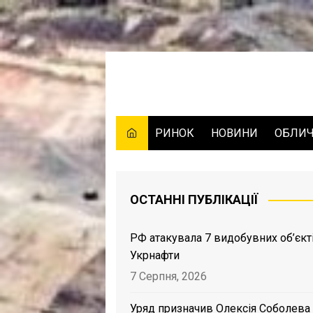
Skip
to
content
РИНОК
НОВИНИ
ОБЛИ
ОСТАННІ ПУБЛІКАЦІЇ
РФ атакувала 7 видобувних об’єкт
Укрнафти
7 Серпня, 2026
Уряд призначив Олексія Соболева