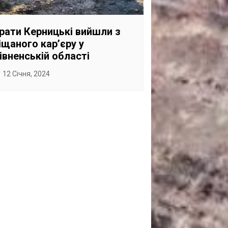
САНКЦІЙНІ НАДРА
БЛОГИ
рати Керницькі вийшли з
іщаного карʼєру у
TECHNO
івненській області
CRITICAL MINERALS
12 Січня, 2024
НАДРА ІНШИХ
ПРО ПРОЕКТ