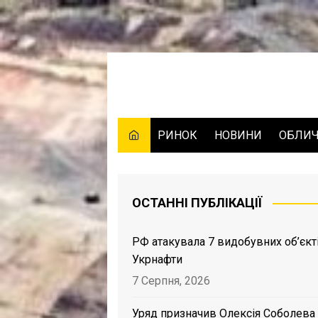
Skip
to
content
РИНОК
НОВИНИ
ОБЛИ
ОСТАННІ ПУБЛІКАЦІЇ
РФ атакувала 7 видобувних об’єкт
Укрнафти
7 Серпня, 2026
Уряд призначив Олексія Соболева