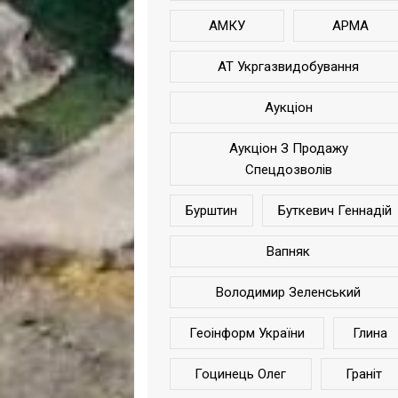
АМКУ
АРМА
АТ Укргазвидобування
Аукціон
Аукціон З Продажу
Спецдозволів
Бурштин
Буткевич Геннадій
Вапняк
Володимир Зеленський
Геоінформ України
Глина
Гоцинець Олег
Граніт