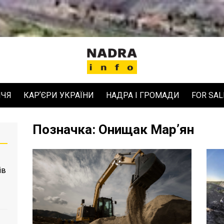
ЧЧЯ
КАРʼЄРИ УКРАЇНИ
НАДРА І ГРОМАДИ
FOR SAL
Позначка:
Онищак Марʼян
ів