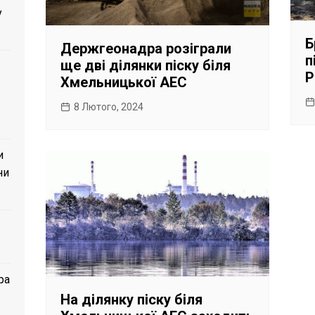
у
Б
Держгеонадра розіграли
п
ще дві ділянки піску біля
Р
Хмельницької АЕС
8 Лютого, 2024
и
ни
ра
На ділянку піску біля