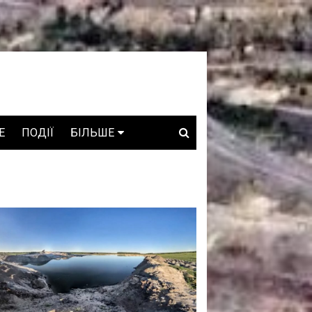
E
ПОДІЇ
БІЛЬШЕ
ВАКАНСІЇ
ЗРОБЛЕНО В УКРАЇНІ
WHO IS WHO
ПРОЗОРІ НАДРА
ГОВОРЯТЬ АСОЦІАЦІЇ
ГОВОРЯТЬ КОМПАНІЇ
КОНФЛІКТНІ НАДРА