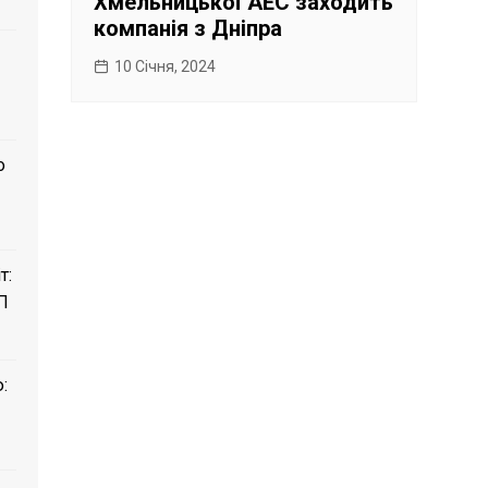
Хмельницької АЕС заходить
компанія з Дніпра
10 Січня, 2024
о
т:
П
: