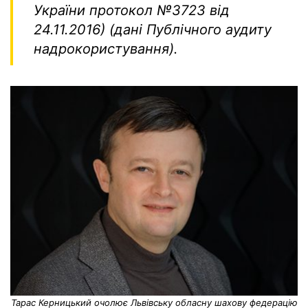
України протокол №3723 від
24.11.2016) (дані Публічного аудиту
надрокористування).
Тарас Керницький очолює Львівську обласну шахову федерацію