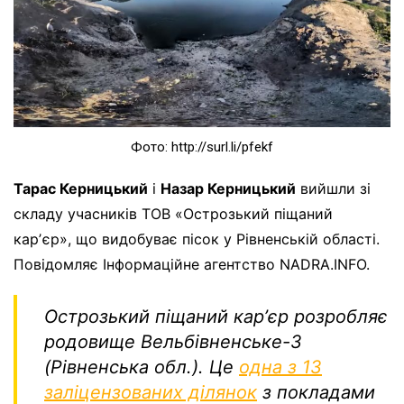
Фото: http://surl.li/pfekf
Тарас Керницький
і
Назар Керницький
вийшли зі
складу учасників ТОВ «Острозький піщаний
карʼєр», що видобуває пісок у Рівненській області.
Повідомляє Інформаційне агентство NADRA.INFO.
Острозький піщаний карʼєр розробляє
родовище Вельбівненське-3
(Рівненська обл.). Це
одна з 13
заліцензованих ділянок
з покладами