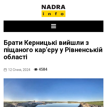
Skip
to
content
Брати Керницькі вийшли з
піщаного карʼєру у Рівненській
області
4584
12 Січня, 2024