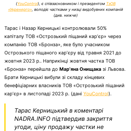
(
YouControl
), є співзасновником і президентом
ТзОВ
«Укренерго»
, володіє частками у низці видобувних компаній
(див. нижче)
Тарас і Назар Керницькі контролювали 50%
капіталу ТОВ «Острозький піщаний карʼєр» через
компанію ТОВ «Бронза», яке було учасником
Острозького піщаного карʼєру від травня 2021 до
жовтня 2023 р.. Наприкінці жовтня частка ТОВ
«Бронза» перейшла до
Марʼяна Онищака
зі Львова.
Брати Керницькі вибули зі складу кінцевих
бенефіціарних власників ТОВ «Острозький піщаний
карʼєр» в листопаді 2023 р. (дані
YouControl
).
Тарас Керницький в коментарі
NADRA
.
INFO
підтвердив закриття
угоди, ціну продажу частки не