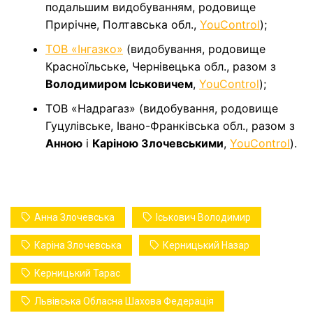
подальшим видобуванням, родовище
Прирічне, Полтавська обл.,
YouControl
);
ТОВ «Інгазко»
(видобування, родовище
Красноїльське, Чернівецька обл., разом з
Володимиром Іськовичем
,
YouControl
);
ТОВ «Надрагаз» (видобування, родовище
Гуцулівське, Івано-Франківська обл., разом з
Анною
і
Каріною Злочевськими
,
YouControl
).
Анна Злочевська
Іськович Володимир
Каріна Злочевська
Керницький Назар
Керницький Тарас
Львівська Обласна Шахова Федерація