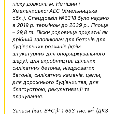
піску довкола м. Нетішин і
Хмельницької АЕС (Хмельницька
обл.). Спецдозвіл №6318 було надано
в 2019 р. терміном до 2039 р.. Площа
– 29,8 га. Піски родовища придатні як
дрібний заповнювач для бетонів для
будівельних розчинів (крім
штукатурних для опоряджувального
шару), для виробництва щільних
силікатних бетонів, ніздрюватих
бетонів, силікатних каменів, цегли,
для дорожнього будівництва, для
благоустрою, рекультивації та
планування.
3
Запаси (кат. В+С
): 1 633 тис. м
(ДКЗ
1