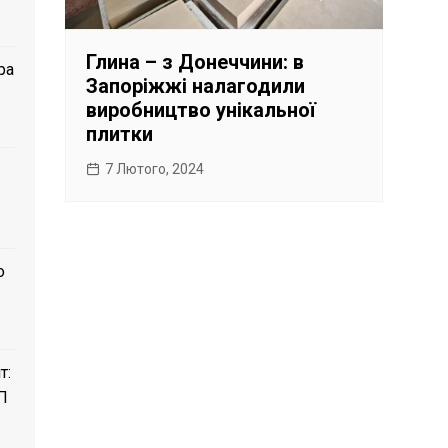
Глина – з Донеччини: в
ра
Запоріжжі налагодили
виробництво унікальної
плитки
7 Лютого, 2024
о
т:
П