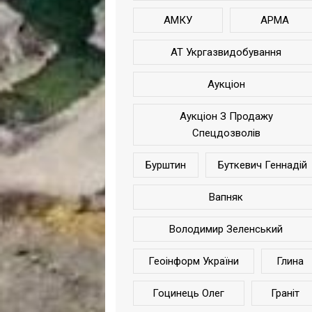
АМКУ
АРМА
АТ Укргазвидобування
Аукціон
Аукціон З Продажу
Спецдозволів
Бурштин
Буткевич Геннадій
Вапняк
Володимир Зеленський
Геоінформ України
Глина
Гоцинець Олег
Граніт