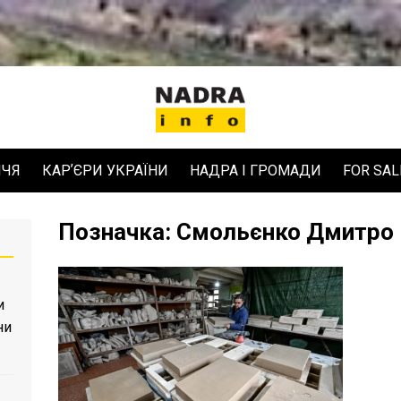
ЧЧЯ
КАРʼЄРИ УКРАЇНИ
НАДРА І ГРОМАДИ
FOR SAL
Позначка:
Смольєнко Дмитро
и
ни