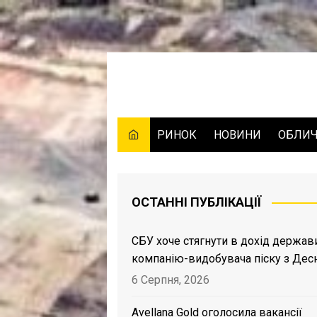
Skip
to
content
РИНОК
НОВИНИ
ОБЛИ
ОСТАННІ ПУБЛІКАЦІЇ
СБУ хоче стягнути в дохід держав
компанію-видобувача піску з Дес
6 Серпня, 2026
Avellana Gold оголосила вакансії