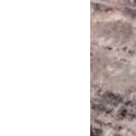
САНКЦІЙНІ НАДРА
БЛОГИ
TECHNO
CRITICAL MINERALS
НАДРА ІНШИХ
ПРО ПРОЕКТ