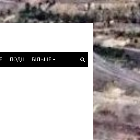
E
ПОДІЇ
БІЛЬШЕ
ВАКАНСІЇ
ЗРОБЛЕНО В УКРАЇНІ
WHO IS WHO
ПРОЗОРІ НАДРА
ГОВОРЯТЬ АСОЦІАЦІЇ
ГОВОРЯТЬ КОМПАНІЇ
КОНФЛІКТНІ НАДРА