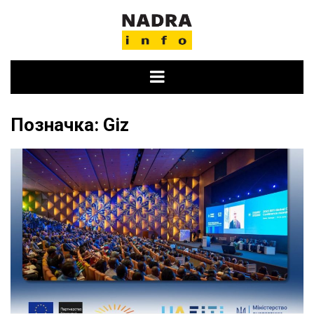
Skip
to
content
Позначка:
Giz