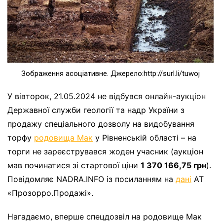
Зображення асоціативне. Джерело:http://surl.li/tuwoj
У вівторок, 21.05.2024 не відбувся онлайн-аукціон
Державної служби геології та надр України з
продажу спеціального дозволу на видобування
торфу
родовища Мак
у Рівненській області – на
торги не зареєструвався жоден учасник (аукціон
мав починатися зі стартової ціни
1 370 166,75 грн
).
Повідомляє NADRA.INFO із посиланням на
дані
АТ
«Прозорро.Продажі».
Нагадаємо, вперше спецдозвіл на родовище Мак