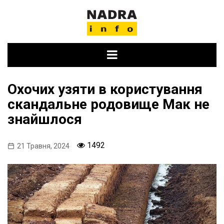
Skip
to
content
Охочих узяти в користування
скандальне родовище Мак не
знайшлося
1492
21 Травня, 2024