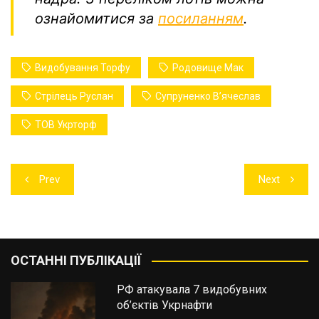
ознайомитися за
посиланням
.
Видобування Торфу
Родовище Мак
Стрілець Руслан
Супруненко Вʼячеслав
ТОВ Укрторф
Навігація
Prev
Next
записів
ОСТАННІ ПУБЛІКАЦІЇ
РФ атакувала 7 видобувних
об’єктів Укрнафти