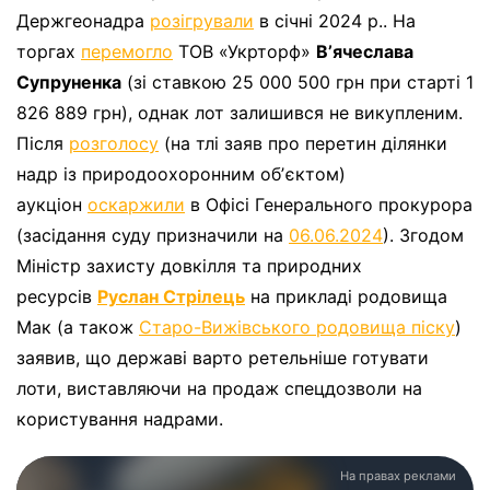
Держгеонадра
розігрували
в січні 2024 р.. На
торгах
перемогло
ТОВ «Укрторф»
Вʼячеслава
Супруненка
(зі ставкою 25 000 500 грн при старті 1
826 889 грн), однак лот залишився не викупленим.
Після
розголосу
(на тлі заяв про перетин ділянки
надр із природоохоронним обʼєктом)
аукціон
оскаржили
в Офісі Генерального прокурора
(засідання суду призначили на
06.06.2024
). Згодом
Міністр захисту довкілля та природних
ресурсів
Руслан Стрілець
на прикладі родовища
Мак (а також
Старо-Вижівського родовища піску
)
заявив, що державі варто ретельніше готувати
лоти, виставляючи на продаж спецдозволи на
користування надрами.
На правах реклами