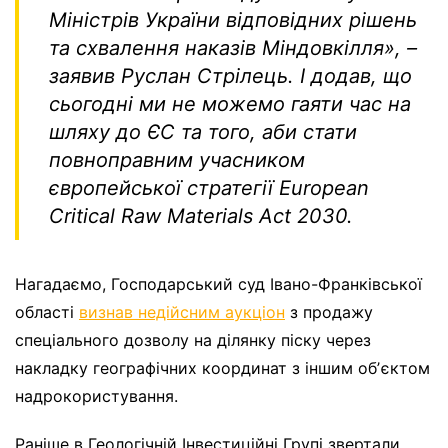
Міністрів України відповідних рішень
та схвалення наказів Міндовкілля», –
заявив Руслан Стрілець. І додав, що
сьогодні ми не можемо гаяти час на
шляху до ЄС та того, аби стати
повноправним учасником
європейської стратегії European
Critical Raw Materials Act 2030.
Нагадаємо, Господарський суд Івано-Франківської
області
визнав недійсним аукціон
з продажу
спеціального дозволу на ділянку піску через
накладку географічних координат з іншим обʼєктом
надрокористування.
Раніше в Геологічній Інвестиційні Групі звертали