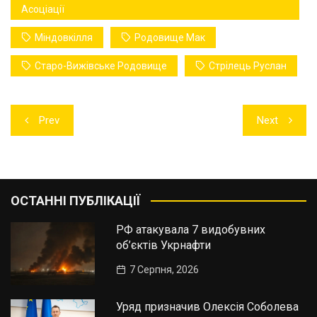
Асоціації
Міндовкілля
Родовище Мак
Старо-Вижівське Родовище
Стрілець Руслан
Навігація
Prev
Next
записів
ОСТАННІ ПУБЛІКАЦІЇ
РФ атакувала 7 видобувних
об’єктів Укрнафти
7 Серпня, 2026
Уряд призначив Олексія Соболева