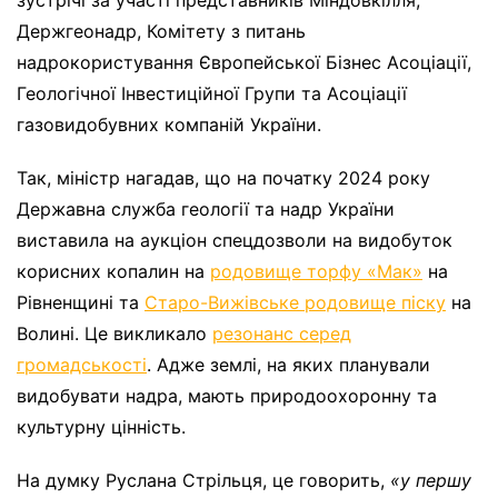
Держгеонадр, Комітету з питань
надрокористування Європейської Бізнес Асоціації,
Геологічної Інвестиційної Групи та Асоціації
газовидобувних компаній України.
Так, міністр нагадав, що на початку 2024 року
Державна служба геології та надр України
виставила на аукціон спецдозволи на видобуток
корисних копалин на
родовище торфу «Мак»
на
Рівненщині та
Старо-Вижівське родовище піску
на
Волині. Це викликало
резонанс серед
громадськості
. Адже землі, на яких планували
видобувати надра, мають природоохоронну та
культурну цінність.
На думку Руслана Стрільця, це говорить,
«у першу