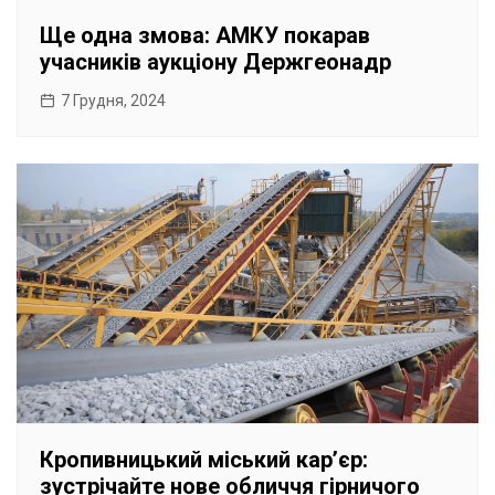
Ще одна змова: АМКУ покарав
учасників аукціону Держгеонадр
7 Грудня, 2024
Кропивницький міський карʼєр:
зустрічайте нове обличчя гірничого