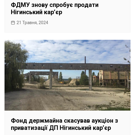
ФДМУ знову спробує продати
Нігинський карʼєр
21 Травня, 2024
Фонд держмайна скасував аукціон з
приватизації ДП Нігинський карʼєр