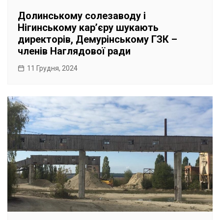
Долинському солезаводу і
Нігинському карʼєру шукають
директорів, Демурінському ГЗК –
членів Наглядової ради
11 Грудня, 2024