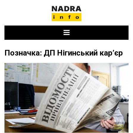
Skip
to
content
Позначка:
ДП Нігинський кар’єр