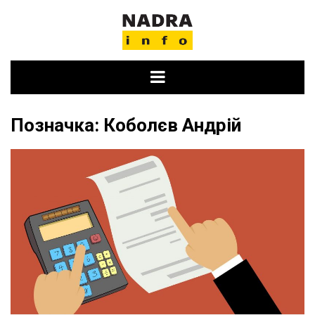
Skip
to
content
Позначка:
Коболєв Андрій