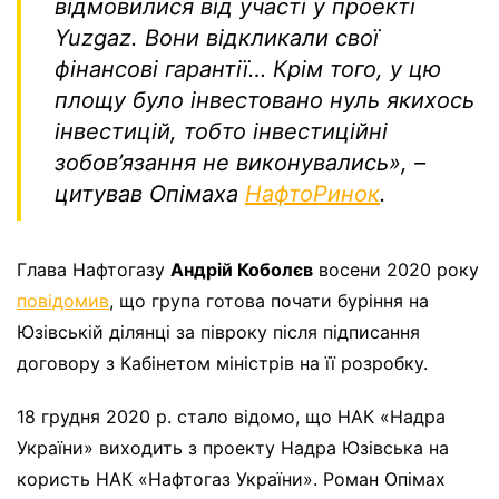
відмовилися від участі у проекті
Yuzgaz. Вони відкликали свої
фінансові гарантії… Крім того, у цю
площу було інвестовано нуль якихось
інвестицій, тобто інвестиційні
зобов’язання не виконувались», –
цитував Опімаха
НафтоРинок
.
Глава Нафтогазу
Андрій Коболєв
восени 2020 року
повідомив
, що група готова почати буріння на
Юзівській ділянці за півроку після підписання
договору з Кабінетом міністрів на її розробку.
18 грудня 2020 р. стало відомо, що НАК «Надра
України» виходить з проекту Надра Юзівська на
користь НАК «Нафтогаз України». Роман Опімах