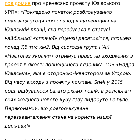
повідомив
про «ренесанс проекту Юзівського
УРП»:
«Покладено початок розблокуванню
реалізаціі угоди про розподів вуглеводнів на
Юзівській площі, яка перебувала в статусі
найбільшої «сплячої» ліцензії десятиліття, площею
понад 7,5 тис км2. Від сьогодні група НАК
«Нафтогаз України» отримує право на входження в
проект в якості повноцінного власника ТОВ «Надра
Юзівська», яка є стороною-інвестором за Угодою.
Від часу виходу з проекту компаніі Shell у 2015
році, відбувалося багато різних подій, в результаті
яких жодного нового кубу газу видобуто не було.
Переконаний, що довгоочікуване
перезавантаження стане на користь нашої
держави!»