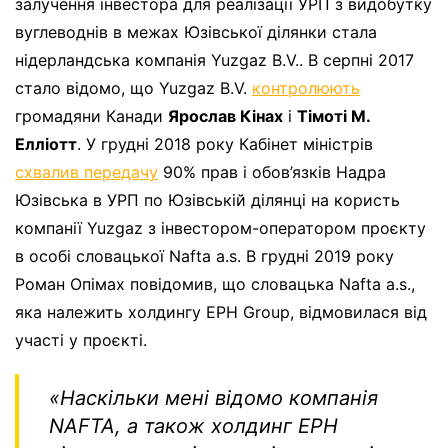
залучення інвестора для реалізації УРП з видобутку
вуглеводнів в межах Юзівської ділянки стала
нідерландська компанія Yuzgaz B.V.. В серпні 2017
стало відомо, що Yuzgaz B.V.
контролюють
громадяни Канади
Ярослав Кінах
і
Тімоті М.
Елліотт
. У грудні 2018 року Кабінет міністрів
схвалив передачу
90% прав і обов’язків Надра
Юзівська в УРП по Юзівській ділянці на користь
компанії Yuzgaz з інвестором-оператором проєкту
в особі словацької Nafta a.s. В грудні 2019 року
Роман Опімах повідомив, що словацька Nafta a.s.,
яка належить холдингу EPH Group, відмовилася від
участі у проєкті.
«Наскільки мені відомо компанія
NAFTA, а також холдинг EPH