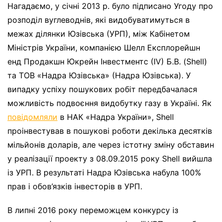
Нагадаємо, у січні 2013 р. було підписано Угоду про
розподіл вуглеводнів, які видобуватимуться в
межах ділянки Юзівська (УРП), між Кабінетом
Міністрів України, компанією Шелл Експлорейшн
енд Продакшн Юкрейн Інвестментс (ІV) Б.В. (Shell)
та ТОВ «Надра Юзівська» (Надра Юзівська). У
випадку успіху пошукових робіт передбачалася
можливість подвоєння видобутку газу в Україні. Як
повідомляли
в НАК «Надра України», Shell
проінвестував в пошукові роботи декілька десятків
мільйонів доларів, але через істотну зміну обставин
у реалізації проекту з 08.09.2015 року Shell вийшла
із УРП. В результаті Надра Юзівська набула 100%
прав і обов’язків інвесторів в УРП.
В липні 2016 року переможцем конкурсу із