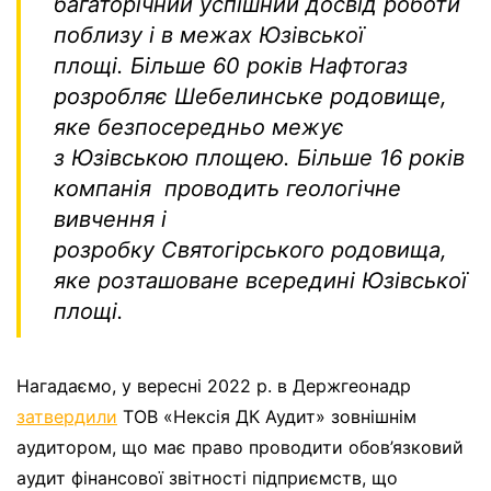
багаторічний успішний досвід роботи
поблизу і в межах Юзівської
площі. Більше 60 років Нафтогаз
розробляє Шебелинське родовище,
яке безпосередньо межує
з Юзівською площею. Більше 16 років
компанія проводить геологічне
вивчення і
розробку Святогірського родовища,
яке розташоване всередині Юзівської
площі.
Нагадаємо, у вересні 2022 р. в Держгеонадр
затвердили
ТОВ «Нексія ДК Аудит» зовнішнім
аудитором, що має право проводити обов’язковий
аудит фінансової звітності підприємств, що