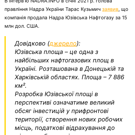
В інтервʼю NADRA.INFO в січні 2021 р. голова
правління Надра України Тарас Кузьмич
заявив
, що
компанія продала Надра Юзівська Нафтогазу за 15
млн дол. США.
Довідково (
джерело
):
Юзівська площа – це одна з
найбільших нафтогазових площ в
Україні. Розташована в Донецькій та
Харківській областях. Площа – 7 886
км².
Розробка Юзівської площі в
перспективі означатиме великий
обсяг інвестицій у прифронтові
території, створення нових робочих
місць, податкові відрахування до