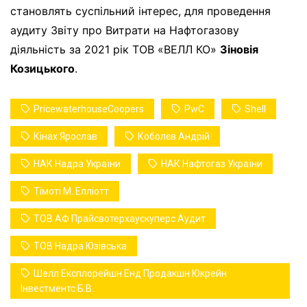
становлять суспільний інтерес, для проведення
аудиту Звіту про Витрати на Нафтогазову
діяльність за 2021 рік ТОВ «ВЕЛЛ КО»
Зіновія
Козицького
.
PricewaterhouseCoopers
PwC
Shell
Кінах Ярослав
Коболєв Андрій
НАК Надра України
НАК Нафтогаз України
Тімоті М. Елліотт
ТОВ АФ Прайсвотерхаускуперс Аудит
ТОВ Надра Юзівська
Шелл Експлорейшн Енд Продакшн Юкрейн
Інвестментс Б.В.