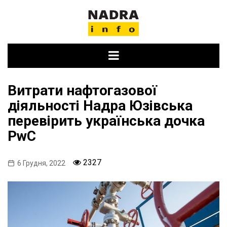
Skip
to
content
Витрати нафтогазової
діяльності Надра Юзівська
перевірить українська дочка
PwC
2327
6 Грудня, 2022