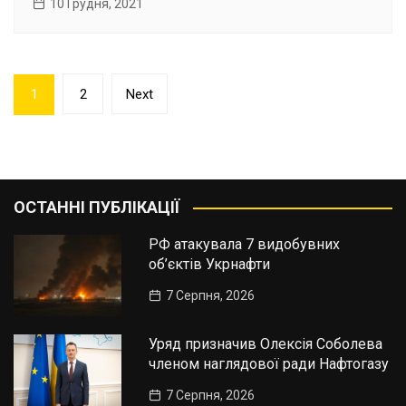
10 Грудня, 2021
Пагінація
1
2
Next
записів
ОСТАННІ ПУБЛІКАЦІЇ
РФ атакувала 7 видобувних
об’єктів Укрнафти
7 Серпня, 2026
Уряд призначив Олексія Соболева
членом наглядової ради Нафтогазу
7 Серпня, 2026