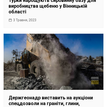
Турки нарощують сировинну базу для
виробництва щебеню у Вінницькій
області
3 Травня, 2023
Держгеонадр виставить на аукціони
спецдозволи на граніти, глини,