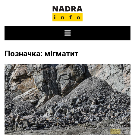
Skip
to
content
Позначка:
мігматит