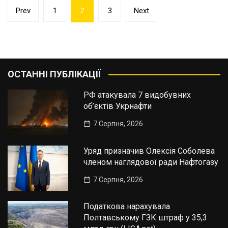
Пагінація
Prev
1
2
3
Next
записів
ОСТАННІ ПУБЛІКАЦІЇ
РФ атакувала 7 видобувних
об’єктів Укрнафти
7 Серпня, 2026
Уряд призначив Олексія Соболева
членом наглядової ради Нафтогазу
7 Серпня, 2026
Податкова нарахувала
Полтавському ГЗК штраф у 35,3