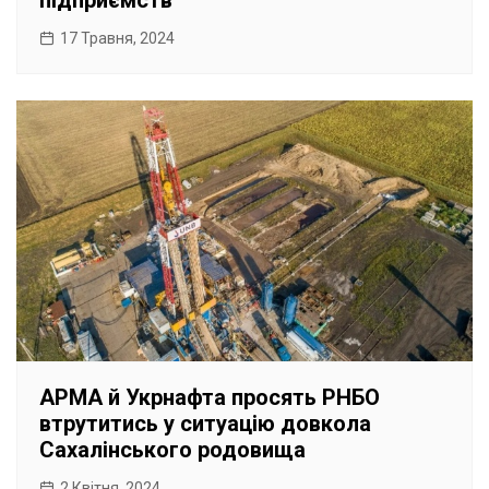
підприємств
17 Травня, 2024
АРМА й Укрнафта просять РНБО
втрутитись у ситуацію довкола
Сахалінського родовища
2 Квітня, 2024