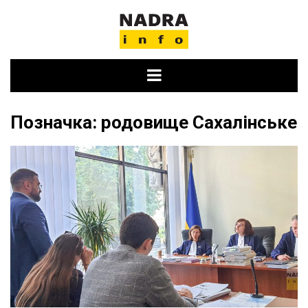
Skip
to
content
Позначка:
родовище Сахалінське