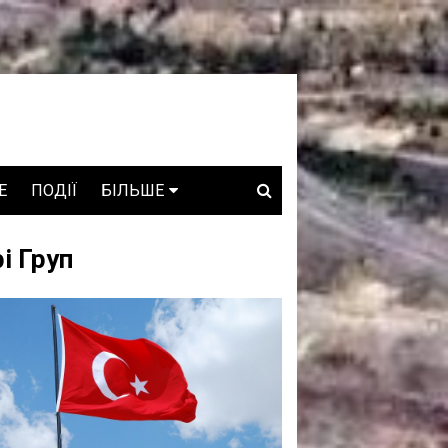
E
ПОДІЇ
БІЛЬШЕ
ВАКАНСІЇ
і Груп
ЗРОБЛЕНО В УКРАЇНІ
WHO IS WHO
ПРОЗОРІ НАДРА
ГОВОРЯТЬ АСОЦІАЦІЇ
ГОВОРЯТЬ КОМПАНІЇ
КОНФЛІКТНІ НАДРА