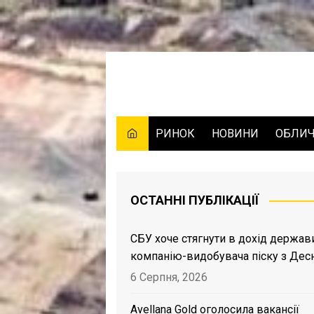
Skip
to
content
РИНОК
НОВИНИ
ОБЛИ
ОСТАННІ ПУБЛІКАЦІЇ
СБУ хоче стягнути в дохід держав
компанію-видобувача піску з Дес
6 Серпня, 2026
Avellana Gold оголосила вакансії