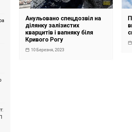
Анульовано спецдозвіл на
П
ра
ділянку залізистих
в
кварцитів і вапняку біля
с
Кривого Рогу
10 Березня, 2023
о
т:
П