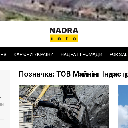
ЧЧЯ
КАРʼЄРИ УКРАЇНИ
НАДРА І ГРОМАДИ
FOR SAL
Позначка:
ТОВ Майнінг Індастр
и
ни