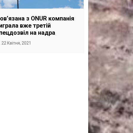
САНКЦІЙНІ НАДРА
БЛОГИ
ов’язана з ONUR компанія
играла вже третій
TECHNO
пецдозвіл на надра
CRITICAL MINERALS
22 Квітня, 2021
НАДРА ІНШИХ
ПРО ПРОЕКТ