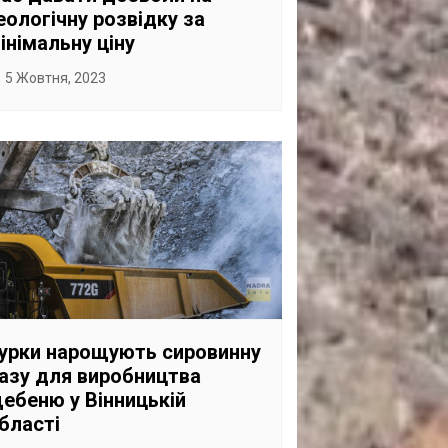
еологічну розвідку за
інімальну ціну
5 Жовтня, 2023
урки нарощують сировинну
азу для виробництва
ебеню у Вінницькій
бласті