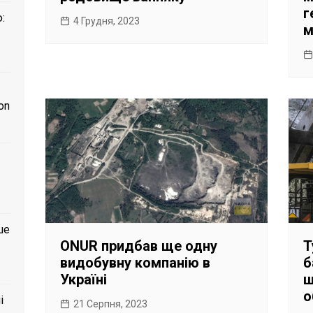
г
:
4 Грудня, 2023
м
on
ше
ONUR придбав ще одну
Т
видобувну компанію в
б
Україні
щ
о
і
21 Серпня, 2023