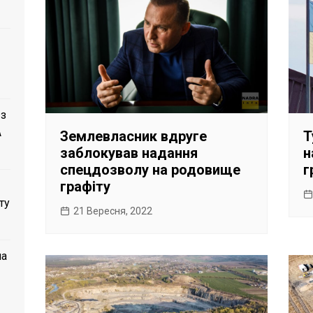
 з
A
Землевласник вдруге
Т
заблокував надання
н
спецдозволу на родовище
г
графіту
ту
21 Вересня, 2022
ла