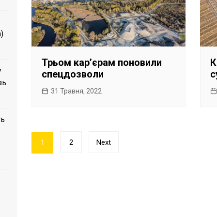
)
Трьом карʼєрам поновили
К
у
спецдозволи
с
зь
31 Травня, 2022
ть
Пагінація
1
2
Next
записів