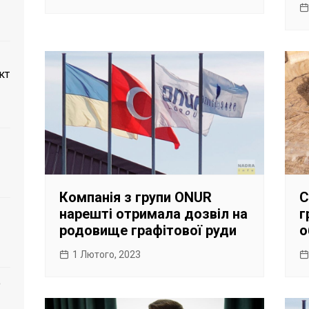
кт
Компанія з групи ONUR
С
нарешті отримала дозвіл на
г
родовище графітової руди
о
1 Лютого, 2023
о