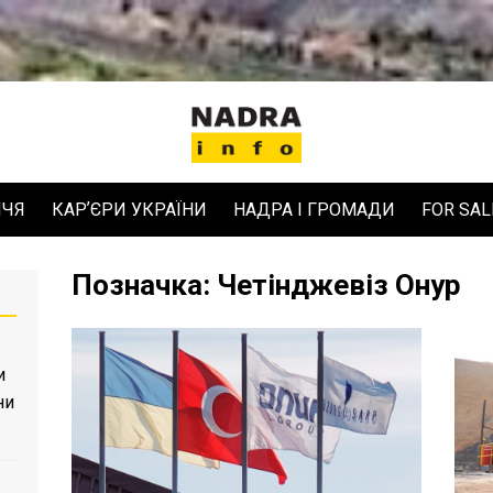
ЧЧЯ
КАРʼЄРИ УКРАЇНИ
НАДРА І ГРОМАДИ
FOR SAL
Позначка:
Четінджевіз Онур
и
ни