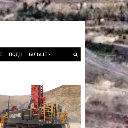
E
ПОДІЇ
БІЛЬШЕ
ВАКАНСІЇ
ЗРОБЛЕНО В УКРАЇНІ
WHO IS WHO
ПРОЗОРІ НАДРА
ГОВОРЯТЬ АСОЦІАЦІЇ
ГОВОРЯТЬ КОМПАНІЇ
КОНФЛІКТНІ НАДРА