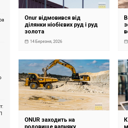
Onur відмовився від
B
ра
ділянки ніобієвих руд і руд
з
золота
в
14 Березня, 2026
о
т:
П
ONUR заходить на
К
родовище вапняку
м