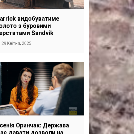
САНКЦІЙНІ НАДРА
БЛОГИ
arrick видобуватиме
олото з буровими
TECHNO
ерстатами Sandvik
CRITICAL MINERALS
29 Квітня, 2025
НАДРА ІНШИХ
ПРО ПРОЕКТ
сенія Оринчак: Держава
ає давати дозволи на