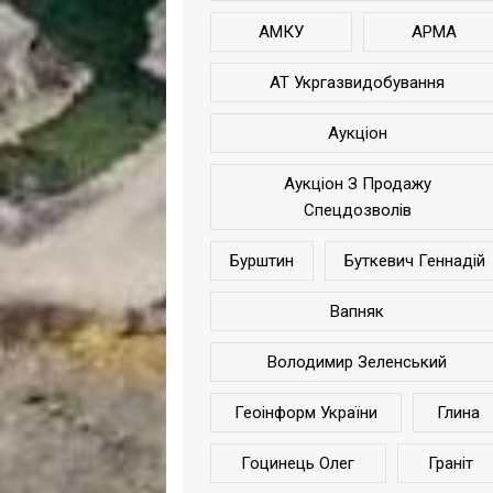
АМКУ
АРМА
АТ Укргазвидобування
Аукціон
Аукціон З Продажу
Спецдозволів
Бурштин
Буткевич Геннадій
Вапняк
Володимир Зеленський
Геоінформ України
Глина
Гоцинець Олег
Граніт