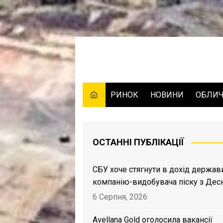
Skip
to
content
РИНОК
НОВИНИ
ОБЛИ
ОСТАННІ ПУБЛІКАЦІЇ
СБУ хоче стягнути в дохід держав
компанію-видобувача піску з Дес
6 Серпня, 2026
Avellana Gold оголосила вакансії