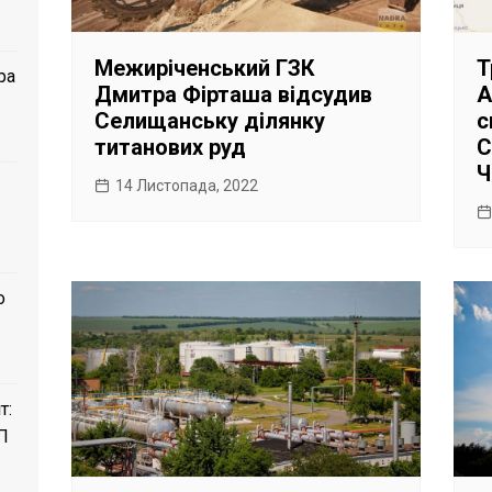
Межиріченський ГЗК
Т
ра
Дмитра Фірташа відсудив
А
Селищанську ділянку
с
титанових руд
С
Ч
14 Листопада, 2022
о
т:
П