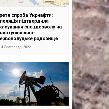
САНКЦІЙНІ НАДРА
БЛОГИ
ретя спроба Укрнафти:
пеляція підтвердила
TECHNO
касування спецдозволу на
CRITICAL MINERALS
вистунківсько-
ервонолуцьке родовище
НАДРА ІНШИХ
ПРО ПРОЕКТ
4 Листопада, 2022