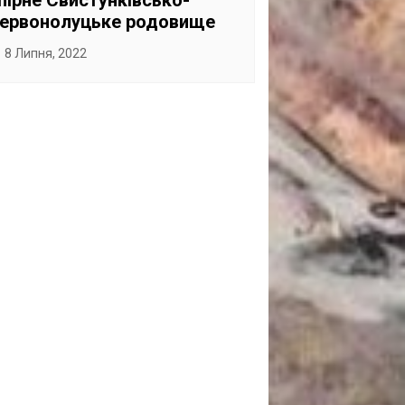
пірне Свистунківсько-
ервонолуцьке родовище
8 Липня, 2022