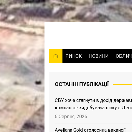
Skip
to
content
РИНОК
НОВИНИ
ОБЛИ
ОСТАННІ ПУБЛІКАЦІЇ
СБУ хоче стягнути в дохід держав
компанію-видобувача піску з Дес
6 Серпня, 2026
Avellana Gold оголосила вакансії