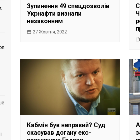
Зупинення 49 спецдозволів
С
:
Укрнафти визнали
Ч
незаконним
р
п
27 Жовтня, 2022
on
ше
Кабмін був неправий? Суд
А
скасував догану екс-
з
і