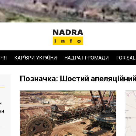
ЧЧЯ
КАРʼЄРИ УКРАЇНИ
НАДРА І ГРОМАДИ
FOR SAL
Позначка:
Шостий апеляційний
и
ни