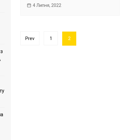
4 Липня, 2022
Пагінація
Prev
1
2
записів
 з
A
ту
ла