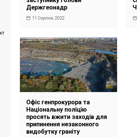
заступнику Голови
с
Держгеонадр
Ч
11 Серпня, 2022
кт
Офіс генпрокурора та
Національну поліцію
просять вжити заходів для
припинення незаконного
о
видобутку граніту