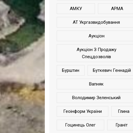
АМКУ
АРМА
АТ Укргазвидобування
Аукціон
Аукціон З Продажу
Спецдозволів
Бурштин
Буткевич Геннадій
Вапняк
Володимир Зеленський
Геоінформ України
Глина
Гоцинець Олег
Граніт