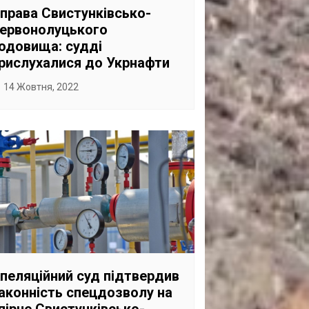
права Свистунківсько-
ервонолуцького
одовища: судді
рислухалися до Укрнафти
14 Жовтня, 2022
пеляційний суд підтвердив
аконність спецдозволу на