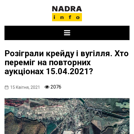
Skip
to
content
Розіграли крейду і вугілля. Хто
переміг на повторних
аукціонах 15.04.2021?
2076
15 Квітня, 2021