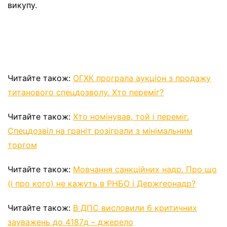
викупу.
Читайте також:
ОГХК програла аукціон з продажу
титанового спецдозволу. Хто переміг?
Читайте також:
Хто номінував, той і переміг.
Спецдозвіл на граніт розіграли з мінімальним
торгом
Читайте також:
Мовчання санкційних надр. Про що
(і про кого) не кажуть в РНБО і Держгеонадр?
Читайте також:
В ДПС висловили 6 критичних
зауважень до 4187д – джерело