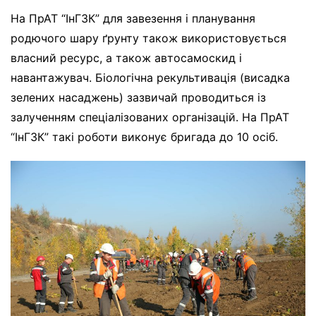
На ПрАТ “ІнГЗК” для завезення і планування
родючого шару ґрунту також використовується
власний ресурс, а також автосамоскид і
навантажувач. Біологічна рекультивація (висадка
зелених насаджень) зазвичай проводиться із
залученням спеціалізованих організацій. На ПрАТ
“ІнГЗК” такі роботи виконує бригада до 10 осіб.