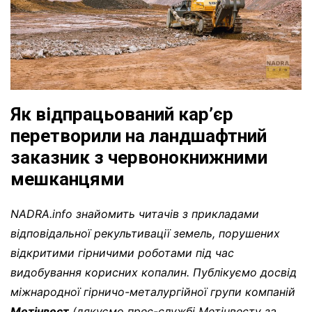
Як відпрацьований кар’єр
перетворили на ландшафтний
заказник з червонокнижними
мешканцями
NADRA.info знайомить читачів з прикладами
відповідальної рекультивації земель, порушених
відкритими гірничими роботами під час
видобування корисних копалин. Публікуємо досвід
міжнародної гірничо-металургійної групи компаній
Метінвест
(дякуємо прес-службі Метінвесту за