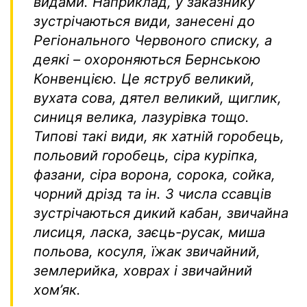
видами. Наприклад, у заказнику
зустрічаються види, занесені до
Регіонального Червоного списку, а
деякі – охороняються Бернською
Конвенцією. Це яструб великий,
вухата сова, дятел великий, щиглик,
синиця велика, лазурівка тощо.
Типові такі види, як хатній горобець,
польовий горобець, сіра куріпка,
фазани, сіра ворона, сорока, сойка,
чорний дрізд та ін. З числа ссавців
зустрічаються дикий кабан, звичайна
лисиця, ласка, заєць-русак, миша
польова, косуля, їжак звичайний,
землерийка, ховрах і звичайний
хом’як.