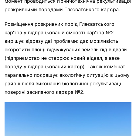
момент проводиться гірничотехнічна рекультивація
розкривними породами Глеєватського кар’єра.
Розміщення розкривних порід Глеєватського
кар’єра у відпрацьованій ємності кар’єра №2
вирішує відразу дві проблеми: дає можливість
скоротити площі відчужуваних земель під відвали
(підприємство не створює новий відвал, а везе
породу у відпрацьований кар’єр). Також комбінат
паралельно покращує екологічну ситуацію в цьому
районі після виконання біологічної рекультивації
поверхні засипаного кар’єра №2.