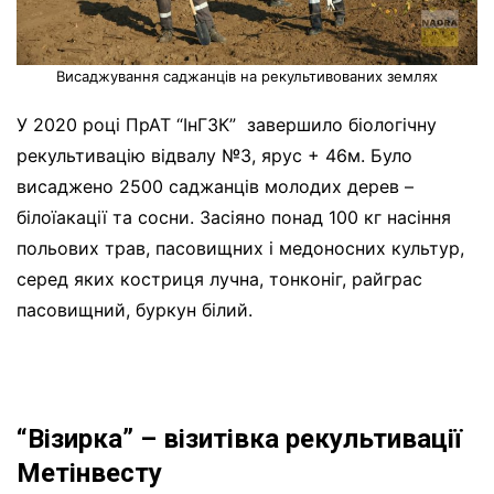
Висаджування саджанців на рекультивованих землях
У 2020 році ПрАТ “ІнГЗК”
завершило біологічну
рекультивацію відвалу №3, ярус + 46м. Було
висаджено 2500 саджанців молодих дерев –
білоїакації та сосни. Засіяно понад 100 кг насіння
польових трав, пасовищних і медоносних культур,
серед яких костриця лучна, тонконіг, райграс
пасовищний, буркун білий.
“Візирка” – візитівка рекультивації
Метінвесту