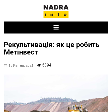
Skip
to
content
Рекультивація: як це робить
Метінвест
5394
15 Квітня, 2021