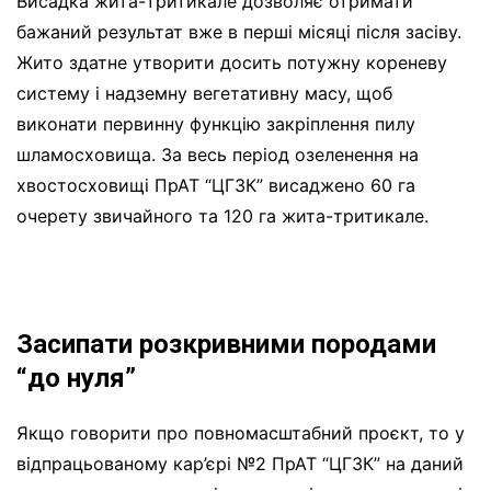
Висадка жита-тритикале дозволяє отримати
бажаний результат вже в перші місяці після засіву.
Жито здатне утворити досить потужну кореневу
систему і надземну вегетативну масу, щоб
виконати первинну функцію закріплення пилу
шламосховища. За весь період озеленення на
хвостосховищі ПрАТ “ЦГЗК” висаджено 60 га
очерету звичайного та 120 га жита-тритикале.
Засипати розкривними породами
“до нуля”
Якщо говорити про повномасштабний проєкт, то у
відпрацьованому кар’єрі №2 ПрАТ “ЦГЗК” на даний