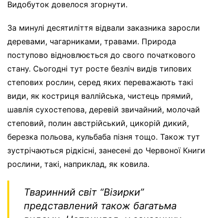
Видобуток довелося згорнути.
За минулі десятиліття відвали заказника заросли
деревами, чагарниками, травами. Природа
поступово відновлюється до свого початкового
стану. Сьогодні тут росте безліч видів типових
степових рослин, серед яких переважають такі
види, як костриця валлійська, чистець прямий,
шавлія сухостепова, деревій звичайний, молочай
степовий, полин австрійський, цикорій дикий,
березка польова, кульбаба пізня тощо. Також тут
зустрічаються рідкісні, занесені до Червоної Книги
рослини, такі, наприклад, як ковила.
Тваринний світ “Візирки”
представлений також багатьма