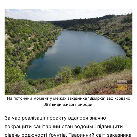
На поточний момент у межах заказника “Візирка” зафіксовано
693 види живої природи!
За час реалізації проєкту вдалося значно
покращити санітарний стан водойм і підвищити
рівень родючості ґрунтів. Тваринний світ заказника