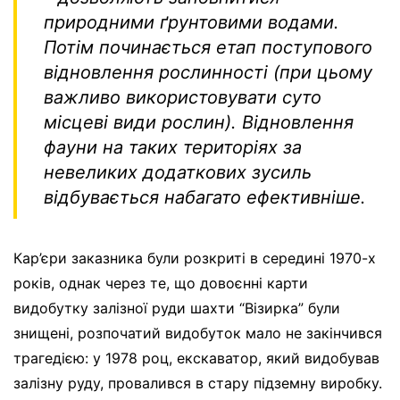
природними ґрунтовими водами.
Потім починається етап поступового
відновлення рослинності (при цьому
важливо використовувати суто
місцеві види рослин). Відновлення
фауни на таких територіях за
невеликих додаткових зусиль
відбувається набагато ефективніше.
Кар’єри заказника були розкриті в середині 1970-х
років, однак через те, що довоєнні карти
видобутку залізної руди шахти “Візирка” були
знищені, розпочатий видобуток мало не закінчився
трагедією: у 1978 роц, екскаватор, який видобував
залізну руду, провалився в стару підземну виробку.