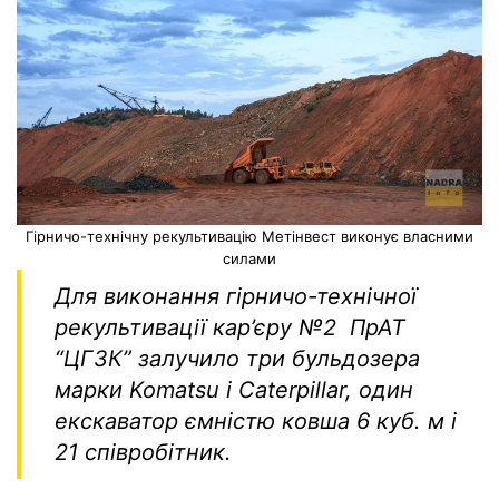
Гірничо-технічну рекультивацію Метінвест виконує власними
силами
Для виконання гірничо-технічної
рекультивації кар’єру №2
ПрАТ
“ЦГЗК” залучило три бульдозера
марки Komatsu і Caterpillar, один
екскаватор ємністю ковша 6 куб. м і
21 співробітник.