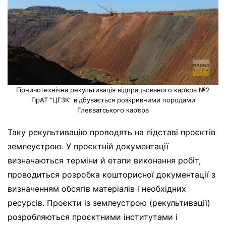
Гірничотехнічна рекультивація відпрацьованого кар’єра №2
ПрАТ “ЦГЗК” відбувається розкривними породами
Глеєватського кар’єра
Таку рекультивацію проводять на підставі проєктів
землеустрою. У проєктній документації
визначаються терміни й етапи виконання робіт,
проводиться розробка кошторисної документації з
визначенням обсягів матеріалів і необхідних
ресурсів. Проєкти із землеустрою (рекультивації)
розробляються проєктними інститутами і