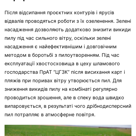
Після відсипання проєктних контурів і ярусів
відвалів проводяться роботи з їх озеленення. Зелені
насадження дозволяють додатково знизити викиди
пилу під час сильного вітру, оскільки зелені
насадження є найефективнішим і довговічним
методом в боротьбі з пилоутворенням. Під час
експлуатації хвостосховища в цеху шламового
господарства ПрАТ “ЦГЗК” після висихання карт і
пляжів при поривах вітру утворюється пил. Для
зниження викидів пилу на комбінаті регулярно
проводиться зрошення, але в спеку вода швидко
випаровується, в результаті чого дрібнодисперсний
пил потрапляє в атмосферне повітря.