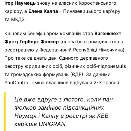
Ігор Наумець
знову не власник Коростенського
карʼєру, а
Елена Калпа
– Пинязевицького карʼєру
та МКДЗ.
Кінцевим бенефіціаром компаній став
Вагенкнехт
Фрітц Герберт Фолкер
(особа без громадянства з
реєстрацією у Федеративній Республіці Німеччина).
Про таке свідчать дані Єдиного державного
реєстру юридичних осіб, фізичних осіб-підприємців
та громадських формувань (ЄДР). За даними
YouControl, зміна власників відбулася 2-3 травня.
Це вже вдруге з лютого, коли пан
Фолкер замінює підсанкційних
Наумця і Калпу в реєстрі як КБВ
карʼєрів UNIGRAN.