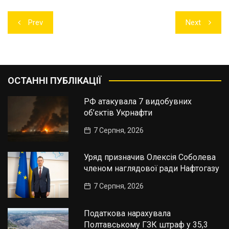
Навігація
Prev
Next
записів
ОСТАННІ ПУБЛІКАЦІЇ
РФ атакувала 7 видобувних
об’єктів Укрнафти
7 Серпня, 2026
Уряд призначив Олексія Соболева
членом наглядової ради Нафтогазу
7 Серпня, 2026
Податкова нарахувала
Полтавському ГЗК штраф у 35,3