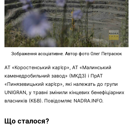
Зображення асоціативне. Автор фото Олег Петрасюк
АТ «Коростенський кар’єр», АТ «Малинський
каменедробильний завод» (МКДЗ) і ПрАТ
«Пинязевицький кар’єр», які належать до групи
UNIGRAN, у травні змінили кінцевих бенефіціарних
власників (КБВ). Повідомляє NADRA.INFO.
Що сталося?