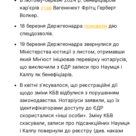
карʼєрів
став
Вагенкнехт Фрітц Герберт
Волкер.
18 березня Держгеонадра
поновили
дію
спецдозволів.
19 березня Держгеонадра звернулися до
Міністерства юстиції з листом, отримавши
який Мінʼюст ініціював перевірку нотаріусів,
що виключили з ЄДР записи про Наумця і
Калпу як бенефіціарів.
В квітні зʼясувалося, що реєстраційні дії
щодо зміни КБВ відбулися з порушенням
законодавства. Нотаріуси заявили, що їх
ідентифікаторами доступу до ЄДР
скористалися «інші особи». Зміну КБВ
скасували, записи про підсанкційних Наумця
і Калпу повернули до реєстру (див. накази