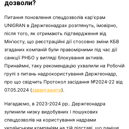
дозволи?
Питання поновлення спецдозволів карʼєрам
UNIGRAN в Держгеонадрах розглянуть, імовірно,
після того, як отримають підтвердження від
Мінʼюсту, що реєстраційні дії стосовно зміни КБВ
згаданих компаній були правомірними під час дії
санкції РНБО у вигляді блокування активів.
Принаймні, таку рекомендацію ухвалили на Робочій
групі з питань надрокористування Держгеонадр,
про що свідчить Протокол засідання №2024-22 від
07.05.2024 (
завантажити
).
Нагадаємо, в 2023-2024 рр.. Держгеонадра
зупинили низку видобувних і пошукових
спецдозволів на користування надрами
українським компаніям на тій підставі, що раніше