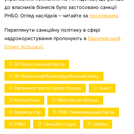
до власників бізнесів було застосовано санкції
РНБО. Огляд наслідків – читайте за
посиланням
.
Переглянути санкційну політику в сфері
надрокористування пропонують в
Європейській
Бізнес Асоціації
.
АТ Коростенський Кар'єр
АТ Малинський Каменедробильний Завод
Вагенкнехт Фрітц Герберт Волкер
Граніт
Калпа Елена
Міністерство Юстиції
Наумець Ігор
ПРАТ Пинязевицький Кар'єр
РНБО
Санкційні Надра
Щебінь