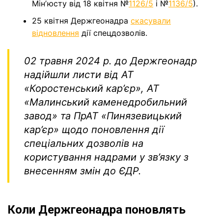
Мінʼюсту від 18 квітня №
1126/5
і №
1136/5
).
25 квітня Держгеонадра
скасували
відновлення
дії спецдозволів.
02 травня 2024 р. до Держгеонадр
надійшли листи від АТ
«Коростенський кар’єр», АТ
«Малинський каменедробильний
завод» та ПрАТ «Пинязевицький
кар’єр» щодо поновлення дії
спеціальних дозволів на
користування надрами у зв’язку з
внесенням змін до ЄДР.
Коли Держгеонадра поновлять