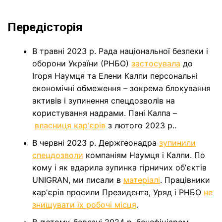
Передісторія
В травні 2023 р. Рада національної безпеки і
оборони України (РНБО)
застосувала
до
Ігоря Наумця та Елени Калпи персональні
економічні обмеження – зокрема блокування
активів і зупинення спецдозволів на
користування надрами. Пані Калпа –
власниця карʼєрів
з лютого 2023 р..
В червні 2023 р. Держгеонадра
зупинили
спецдозволи
компаніям Наумця і Калпи. По
кому і як вдарила зупинка гірничих обʼєктів
UNIGRAN, ми писали в
матеріалі
. Працівники
карʼєрів просили Президента, Уряд і РНБО
не
знищувати їх робочі місця
.
В лютому-березні 2024 р. бенефіціаром