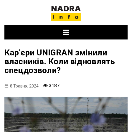
Skip
to
content
Карʼєри UNIGRAN змінили
власників. Коли відновлять
спецдозволи?
3187
8 Травня, 2024