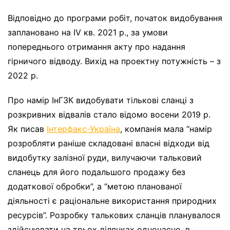
Відповідно до програми робіт, початок видобування
заплановано на IV кв. 2021 р., за умови
попереднього отримання акту про надання
гірничого відводу. Вихід на проектну потужність – з
2022 р.
Про намір ІнГЗК видобувати тількові сланці з
розкривних відвалів стало відомо восени 2019 р.
Як писав
Інтерфакс-Україна
, компанія мала “намір
розробляти раніше складовані власні відходи від
видобутку залізної руди, вилучаючи тальковий
сланець для його подальшого продажу без
додаткової обробки”, а “метою планованої
діяльності є раціональне використання природних
ресурсів”. Розробку талькових сланців планувалося
здійснювати на трьох ділянках одночасно, в