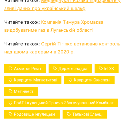
Читайте також:
Медведчука і Козака підозрюють у
зливі даних про український шельф
Читайте також:
Компанія Тимура Хромаєва
видобуватиме газ в Луганській області
Читайте також:
Сергій Тігіпко встановив контроль
над двома кар’єрами в 2020 р.
Ахметов Рінат
Держгеонадра
ІнГЗК
Кварцити Магнетитові
Кварцити Окислені
Метінвест
ПрАТ Інгулецький Гірничо-Збагачувальний Комбінат
Родовище Інгулецьке
Талькові Сланці