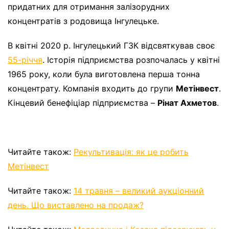
придатних для отримання
залізорудних
концентратів з
родовища Інгулецьке.
В квітні 2020 р. Інгулецький ГЗК відсвяткував своє
55-річчя
. Історія підприємства розпочалась у квітні
1965 року, коли була виготовлена перша тонна
концентрату. Компанія входить до групи
Метінвест
.
Кінцевий бенефіціар підприємства –
Рінат Ахметов
.
Читайте також:
Рекультивація: як це робить
Метінвест
Читайте також:
14 травня – великий аукціонний
день. Що виставлено на продаж?