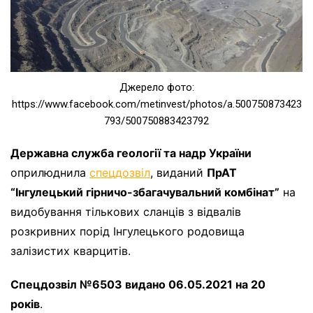
Джерело фото:
https://www.facebook.com/metinvest/photos/a.500750873423
793/500750883423792
Державна служба геології та надр України
оприлюднила
спецдозвіл
, виданий
ПрАТ
“Інгулецький гірничо-збагачувальний комбінат”
на
видобування тількових сланців з відвалів
розкривних порід Інгулецького родовища
залізистих кварцитів.
Спецдозвіл №6503 видано 06.05.2021 на 20
років
.