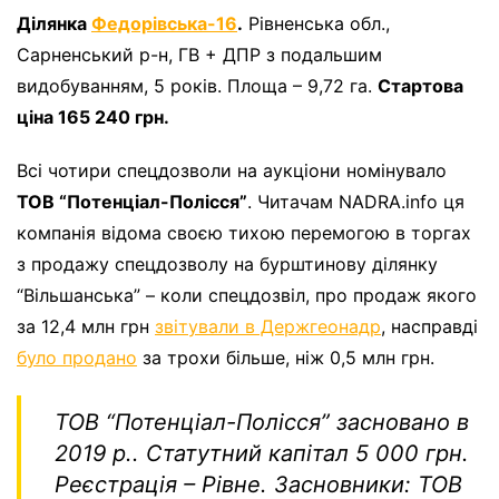
Ділянка
Федорівська-16
.
Рівненська обл.,
Сарненський р-н, ГВ + ДПР з подальшим
видобуванням, 5 років. Площа – 9,72 га.
Стартова
ціна 165 240 грн.
Всі чотири спецдозволи на аукціони номінувало
ТОВ “Потенціал-Полісся”
. Читачам NADRA.info ця
компанія відома своєю тихою перемогою в торгах
з продажу спецдозволу на бурштинову ділянку
“Вільшанська” – коли спецдозвіл, про продаж якого
за 12,4 млн грн
звітували в Держгеонадр
, насправді
було продано
за трохи більше, ніж 0,5 млн грн.
ТОВ “Потенціал-Полісся” засновано в
2019 р.. Статутний капітал 5 000 грн.
Реєстрація – Рівне. Засновники: ТОВ