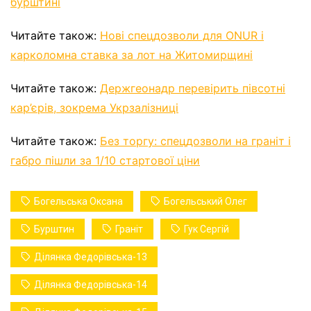
бурштині
Читайте також:
Нові спецдозволи для ONUR і
карколомна ставка за лот на Житомирщині
Читайте також:
Держгеонадр перевірить півсотні
кар’єрів, зокрема Укрзалізниці
Читайте також:
Без торгу: спецдозволи на граніт і
габро пішли за 1/10 стартової ціни
Богельська Оксана
Богельський Олег
Бурштин
Граніт
Гук Сергій
Ділянка Федорівська-13
Ділянка Федорівська-14