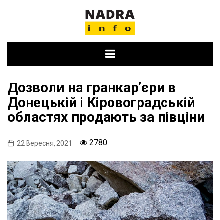
Skip
to
content
Дозволи на гранкар’єри в
Донецькій і Кіровоградській
областях продають за півціни
2780
22 Вересня, 2021