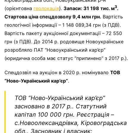
3
(орієнтовна
геолокація
).
Запаси: 31 198 тис. м
.
Стартова ціна спецдозволу 9,4 млн грн.
Вартість
геологічної інформації – 1 148 089,34 грн (з ПДВ).
Вартість пакету аукціонної документації – 72 550
грн (з ПДВ). До 2014 р. родовище Новоукраїнське
розробляло ПАТ “Новоукраїнський кар’єр”
(юридична особа має статус “припинено” з 2017 р.).
Спецдозвіл на аукціон в 2020 р. номінувало
ТОВ
“Ново-Український кар’єр”
.
ТОВ “Ново-Український кар’єр”
засновано в 2017 р.. Статутний
капітал 100 000 грн. Реєстрація –
с.Новоолександрівка, Кіровоградська
обл.. Засновник і власник: