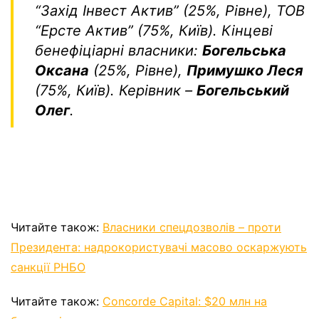
“Захід Інвест Актив” (25%, Рівне), ТОВ
“Ерсте Актив” (75%, Київ). Кінцеві
бенефіціарні власники:
Богельська
Оксана
(25%, Рівне),
Примушко Леся
(75%, Київ). Керівник –
Богельський
Олег
.
Читайте також:
Власники спецдозволів – проти
Президента: надрокористувачі масово оскаржують
санкції РНБО
Читайте також:
Concorde Capital: $20 млн на