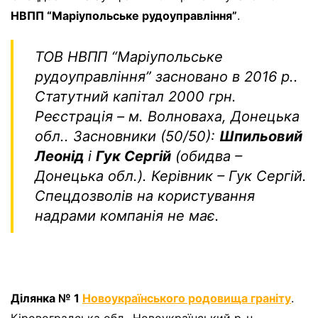
НВПП “Маріупольське рудоуправління”
.
ТОВ НВПП “Маріупольське
рудоуправління” засновано в 2016 р..
Статутний капітал 2000 грн.
Реєстрація – м. Волноваха, Донецька
обл.. Засновники (50/50):
Шпильовий
Леонід
і
Гук Сергій
(обидва –
Донецька обл.). Керівник – Гук Сергій.
Спецдозволів на користування
надрами компанія не має.
Ділянка № 1
Новоукраїнського родовища граніту
.
Кіровоградська обл., Новоукраїнський р-н