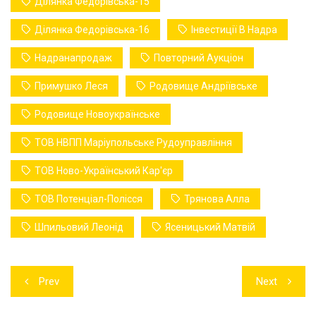
Ділянка Федорівська-15
Ділянка Федорівська-16
Інвестиції В Надра
Надранапродаж
Повторний Аукціон
Примушко Леся
Родовище Андріївське
Родовище Новоукраїнське
ТОВ НВПП Маріупольське Рудоуправління
ТОВ Ново-Український Кар'єр
ТОВ Потенціал-Полісся
Трянова Алла
Шпильовий Леонід
Ясеницький Матвій
Навігація
Prev
Next
записів