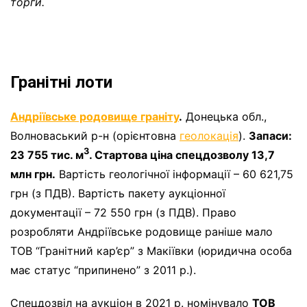
торги.
Гранітні лоти
Андріївське родовище граніту
.
Донецька обл.,
Волноваський р-н (орієнтовна
геолокація
).
Запаси:
3
23 755 тис. м
. Стартова ціна спецдозволу 13,7
млн грн.
Вартість геологічної інформації – 60 621,75
грн (з ПДВ). Вартість пакету аукціонної
документації – 72 550 грн (з ПДВ). Право
розробляти Андріївське родовище раніше мало
ТОВ “Гранітний кар’єр” з Макіївки (юридична особа
має статус “припинено” з 2011 р.).
Спецдозвіл на аукціон в 2021 р. номінувало
ТОВ