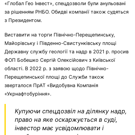
«Глобал Гео Інвест», спецдозволи були анульовані
за рішенням РНБО. Обидві компанії також судяться
з Президентом.
Виставити на торги Північно-Перещепинську,
Майорівську і Південно-Свистунківську площі
Державну службу геології та надр в 2021 р. просив
ФОП Бобешко Сергій Олексійович з Київської
області. В 2022 р. з заявою щодо Північно-
Перещепинської площі до Служби також
зверталося ПрАТ «Видобувна Компанія
«Укрнафтобуріння».
Купуючи спецдозвіл на ділянку надр,
право на яке оскаржується в суді,
інвестор має усвідомлювати і