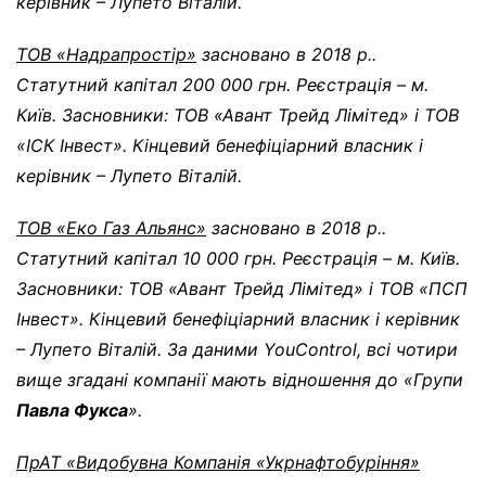
керівник – Лупето Віталій.
ТОВ «Надрапростір»
засновано в 2018 р..
Статутний капітал 200 000 грн. Реєстрація – м.
Київ. Засновники: ТОВ «Авант Трейд Лімітед» і ТОВ
«ІСК Інвест». Кінцевий бенефіціарний власник і
керівник – Лупето Віталій.
ТОВ «Еко Газ Альянс»
засновано в 2018 р..
Статутний капітал 10 000 грн. Реєстрація – м. Київ.
Засновники: ТОВ «Авант Трейд Лімітед» і ТОВ «ПСП
Інвест». Кінцевий бенефіціарний власник і керівник
– Лупето Віталій. За даними
YouControl
, всі чотири
вище згадані компанії мають відношення до «Групи
Павла Фукса
».
ПрАТ «Видобувна Компанія «Укрнафтобуріння»