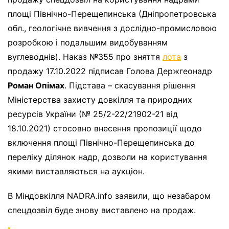
площі Північно-Перещепинська (Дніпропетровська
обл., геологічне вивчення з дослідно-промисловою
розробкою і подальшим видобуванням
вуглеводнів). Наказ №355 про зняття
лота
з
продажу 17.10.2022 підписав Голова Держгеонадр
Роман Опімах
. Підстава – скасування рішення
Міністерства захисту довкілля та природних
ресурсів України (№ 25/2-22/21902-21 від
18.10.2021) стосовно внесення пропозиції щодо
включення площі Північно-Перещепинська до
переліку ділянок надр, дозволи на користування
якими виставляються на аукціон.
В Міндовкілля NADRA.info заявили, що незабаром
спецдозвіл буде знову виставлено на продаж.