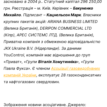
засновано в 2004 р.. Статутний капітал 296 250,00
грн. Реєстрація – м. Київ. Керівник –
Бакуненко
Михайло
. Підписант –
Кацнельсон Марк
. Власники
крупних пакетів акцій: ARIANA BUSINESS LIMITED
(Велика Британія), DERIPON COMMERCIAL LTD
(Кіпр), АРЕС СИСТЕМС ЛТД. (Велика Британія),
Приватна компанія з обмеженою відповідальністю
JKX Ukraine B.V. (Нідерланди). За даними
YouControl
, компанія має відношення до груп
«Приват», «Групи
Віталія Хомутинніка
», «Групи
Павла Фукса».
Є членом
Асоціації газовидобувних
компаній України
, експлуатує 28 газоконденсатних
та нафтогазових свердловин.
Зображення новини асоціативне. Джерело: