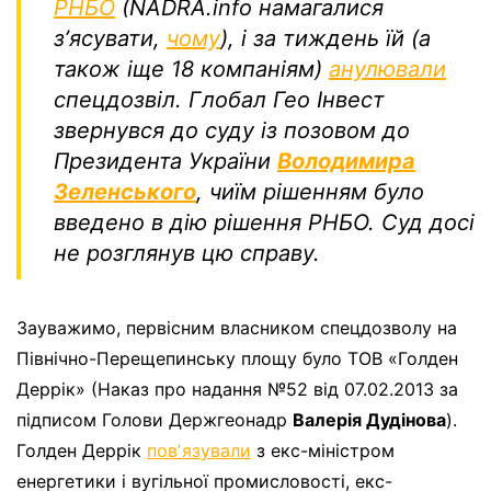
РНБО
(NADRA.info намагалися
зʼясувати,
чому
), і за тиждень їй (а
також іще 18 компаніям)
анулювали
спецдозвіл. Глобал Гео Інвест
звернувся до суду із позовом до
Президента України
Володимира
Зеленського
, чиїм рішенням було
введено в дію рішення РНБО. Суд досі
не розглянув цю справу.
Зауважимо, первісним власником спецдозволу на
Північно-Перещепинську площу було ТОВ «Голден
Деррік» (Наказ про надання №52 від 07.02.2013 за
підписом Голови Держгеонадр
Валерія Дудінова
).
Голден Деррік
повʼязували
з екс-міністром
енергетики і вугільної промисловості, екс-