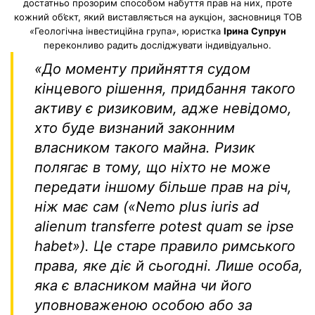
достатньо прозорим способом набуття прав на них, проте
кожний об’єкт, який виставляється на аукціон, засновниця ТОВ
«
Геологічна інвестиційна група
»
, юристка
Ірина Супрун
переконливо радить досліджувати індивідуально.
«
До моменту прийняття судом
кінцевого рішення, придбання такого
активу є ризиковим, адже невідомо,
хто буде визнаний законним
власником такого майна.
Ризик
полягає в тому
, що
ніхто не може
передати іншому більше прав на річ,
ніж має сам («Nemo plus iuris ad
alienum transferre potest quam se ipse
habet»). Це старе правило римського
права, яке діє й сьогодні. Лише особа,
яка є власником майна чи його
уповноваженою особою або за