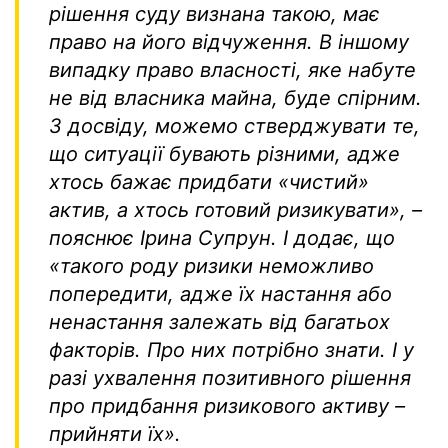
рішення суду визнана такою, має
право на його відчуження. В іншому
випадку право власності, яке набуте
не від власника майна
,
буде спірним.
З досвіду, можемо стверджувати те,
що ситуації бувають різними, адже
хтось бажає придбати «чистий»
актив, а хтось готовий ризикувати»
,
–
пояснює Ірина Супрун. І додає, що
«т
акого роду ризики неможливо
попередити, адже їх настання або
ненастання залежать від багатьох
факторів. Про них потрібно знати. І у
разі ухвалення позитивного рішення
про придбання ризикового активу –
прийняти їх
»
.