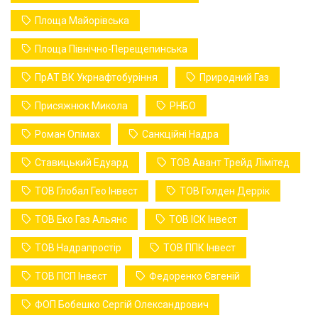
Площа Майорівська
Площа Північно-Перещепинська
ПрАТ ВК Укрнафтобуріння
Природний Газ
Присяжнюк Микола
РНБО
Роман Опімах
Санкційні Надра
Ставицький Едуард
ТОВ Авант Трейд Лімітед
ТОВ Глобал Гео Інвест
ТОВ Голден Деррік
ТОВ Еко Газ Альянс
ТОВ ІСК Інвест
ТОВ Надрапростір
ТОВ ППК Інвест
ТОВ ПСП Інвест
Федоренко Євгеній
ФОП Бобешко Сергій Олександрович