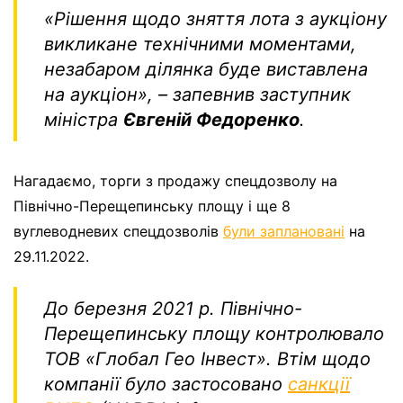
«Рішення щодо зняття лота з аукціону
викликане технічними моментами,
незабаром ділянка буде виставлена
на аукціон»,
– запевнив заступник
міністра
Євгеній Федоренко
.
Нагадаємо, торги з продажу спецдозволу на
Північно-Перещепинську площу і ще 8
вуглеводневих спецдозволів
були заплановані
на
29.11.2022.
До березня 2021 р. Північно-
Перещепинську площу контролювало
ТОВ «Глобал Гео Інвест». Втім щодо
компанії було застосовано
санкції