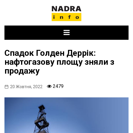
Skip
to
content
Спадок Голден Деррік:
нафтогазову площу зняли з
продажу
2479
20 Жовтня, 2022