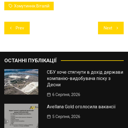
Хомутиннік Віталій
Навігація
Prev
Next
записів
ОСТАННІ ПУБЛІКАЦІЇ
СБУ хоче стягнути в дохід держави
компанію-видобувача піску з
Десни
6 Серпня, 2026
Avellana Gold оголосила вакансії
5 Серпня, 2026