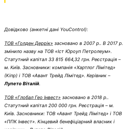
Довідково (анкетні дані
YouControl
)
:
ТОВ «Голден Деррік»
засновано в 2007 р.. В 2017 р.
змінило назву на ТОВ «Іст Юроуп Петролеум».
Статутний капітал 33 815 664,32 грн. Реєстрація –
м. Київ. Засновники: компанія «Хартлог Лімітед»
(Кіпр) і ТОВ «Авант Трейд Лімітед». Керівник –
Лупето Віталій
.
ТОВ «Глобал Гео Інвест»
засновано в 2018 р..
Статутний капітал 200 000 грн. Реєстрація – м.
Київ. Засновники: ТОВ «Авант Трейд Лімітед» і ТОВ
«ППК Інвест». Кінцевий бенефіціарний власник і