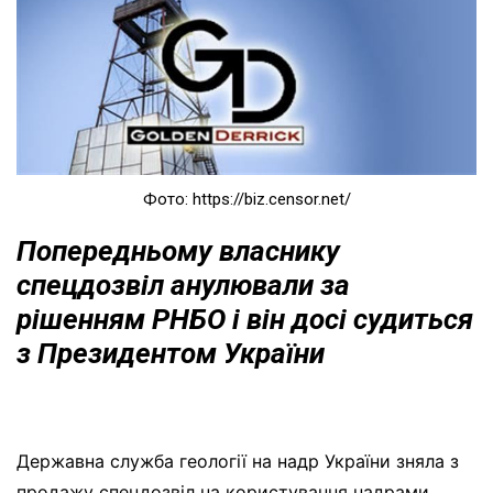
Фото: https://biz.censor.net/
Попередньому власнику
спецдозвіл анулювали за
рішенням РНБО і він досі судиться
з Президентом України
Державна служба геології на надр України зняла з
продажу спецдозвіл на користування надрами