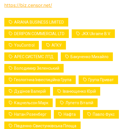
https://biz.censor.net/
ARIANA BUSINESS LIMITED
DERIPON COMMERCIAL LTD
JKX Ukraine B.V.
YouControl
АГКУ
АРЕС СИСТЕМС ЛТД
Бакуненко Михайло
Володимир Зеленський
Геологічна Інвестиційна Група
Група Приват
Дудінов Валерій
Іванющенко Юрій
Кацнельсон Марк
Лупето Віталій
Натан Розенберг
Нафта
Павло Фукс
Південно-Свистунківська Площа