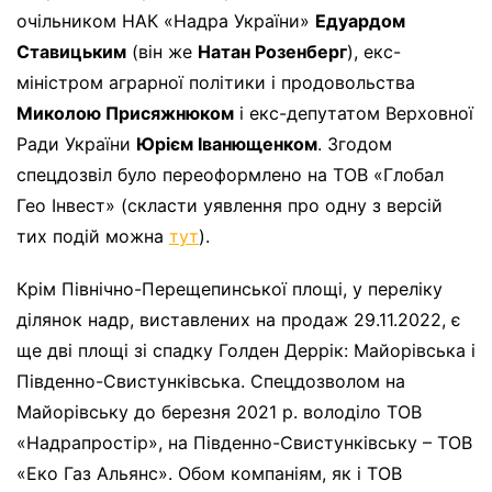
очільником НАК «Надра України»
Едуардом
Ставицьким
(він же
Натан Розенберг
), екс-
міністром аграрної політики і продовольства
Миколою Присяжнюком
і екс-депутатом Верховної
Ради України
Юрієм Іванющенком
. Згодом
спецдозвіл було переоформлено на ТОВ «Глобал
Гео Інвест» (скласти уявлення про одну з версій
тих подій можна
тут
).
Крім Північно-Перещепинської площі, у переліку
ділянок надр, виставлених на продаж 29.11.2022, є
ще дві площі зі спадку Голден Деррік: Майорівська і
Південно-Свистунківська. Спецдозволом на
Майорівську до березня 2021 р. володіло ТОВ
«Надрапростір», на Південно-Свистунківську – ТОВ
«Еко Газ Альянс». Обом компаніям, як і ТОВ