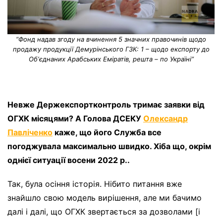
“Фонд надав згоду на вчинення 5 значних правочинів щодо
продажу продукції Демурінського ГЗК: 1 – щодо експорту до
Обʼєднаних Арабських Еміратів, решта – по Україні”
Невже Держекспортконтроль тримає заявки від
ОГХК місяцями? А Голова ДСЕКУ
Олександр
Павліченко
каже, що його Служба все
погоджувала максимально швидко. Хіба що, окрім
однієї ситуації восени 2022 р..
Так, була осіння історія. Нібито питання вже
знайшло свою модель вирішення, але ми бачимо
далі і далі, що ОГХК звертається за дозволами [і