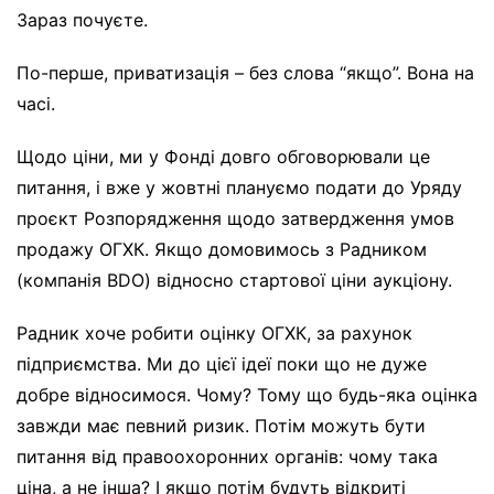
Зараз почуєте.
По-перше, приватизація – без слова “якщо”. Вона на
часі.
Щодо ціни, ми у Фонді довго обговорювали це
питання, і вже у жовтні плануємо подати до Уряду
проєкт Розпорядження щодо затвердження умов
продажу ОГХК. Якщо домовимось з Радником
(компанія BDO) відносно стартової ціни аукціону.
Радник хоче робити оцінку ОГХК, за рахунок
підприємства. Ми до цієї ідеї поки що не дуже
добре відносимося. Чому? Тому що будь-яка оцінка
завжди має певний ризик. Потім можуть бути
питання від правоохоронних органів: чому така
ціна, а не інша? І якщо потім будуть відкриті