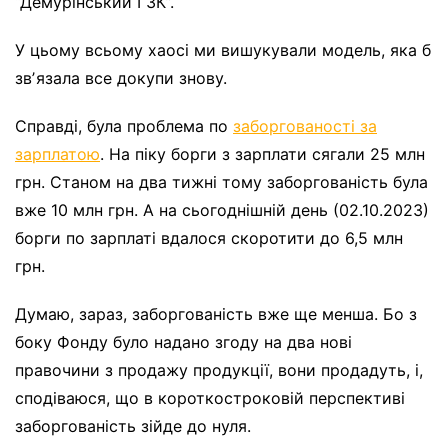
“Демурінський ГЗК”.
У цьому всьому хаосі ми вишукували модель, яка б
звʼязала все докупи знову.
Справді, була проблема по
заборгованості за
зарплатою
. На піку борги з зарплати сягали 25 млн
грн. Станом на два тижні тому заборгованість була
вже 10 млн грн. А на сьогоднішній день (02.10.2023)
борги по зарплаті вдалося скоротити до 6,5 млн
грн.
Думаю, зараз, заборгованість вже ще менша. Бо з
боку Фонду було надано згоду на два нові
правочини з продажу продукції, вони продадуть, і,
сподіваюся, що в короткостроковій перспективі
заборгованість зійде до нуля.