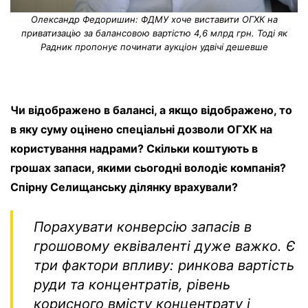
Олександр Федоришин: ФДМУ хоче виставити ОГХК на
приватизацію за балансовою вартістю 4,6 млрд грн. Тоді як
Радник пропонує починати аукціон удвічі дешевше
Чи відображено в балансі, а якщо відображено, то
в яку суму оцінено спеціальні дозволи ОГХК на
користування надрами? Скільки коштують в
грошах запаси, якими сьогодні володіє компанія?
Спірну Селищанську ділянку врахували?
Порахувати конверсію запасів в
грошовому еквіваленті дуже важко. Є
три фактори впливу: ринкова вартість
руди та концентратів, рівень
корисного вмісту концентрату і