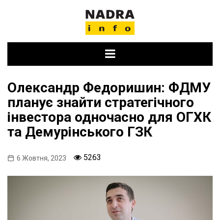
Skip
to
content
Олександр Федоришин: ФДМУ
планує знайти стратегічного
інвестора одночасно для ОГХК
та Демурінського ГЗК
5263
6 Жовтня, 2023