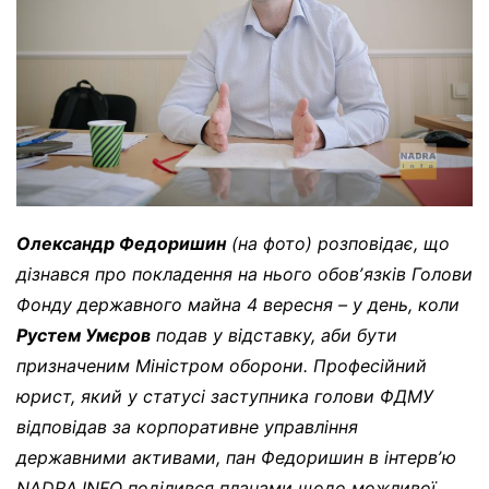
Олександр Федоришин
(на фото) розповідає, що
дізнався про покладення на нього обовʼязків Голови
Фонду державного майна 4 вересня – у день, коли
Рустем Умєров
подав у відставку, аби бути
призначеним Міністром оборони.
Професійний
юрист, який у статусі заступника голови ФДМУ
відповідав за корпоративне управління
державними активами, пан Федоришин в інтервʼю
NADRA.INFO поділився планами щодо можливої