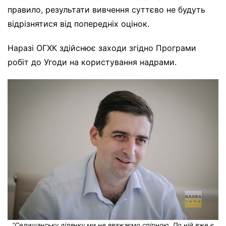
правило, результати вивчення суттєво не будуть
відрізнятися від попередніх оцінок.
Наразі ОГХК здійснює заходи згідно Програми
робіт до Угоди на користування надрами.
“Селищанську ділянку ми не вважаємо спірною. По ній вже є