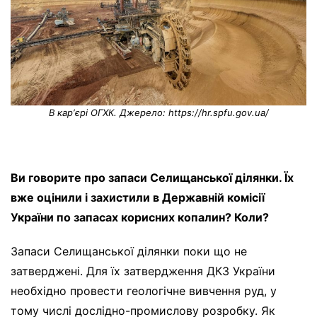
В карʼєрі ОГХК. Джерело: https://hr.spfu.gov.ua/
Ви говорите про запаси Селищанської ділянки. Їх
вже оцінили і захистили в Державній комісії
України по запасах корисних копалин? Коли?
Запаси Селищанської ділянки поки що не
затверджені. Для їх затвердження ДКЗ України
необхідно провести геологічне вивчення руд, у
тому числі дослідно-промислову розробку. Як