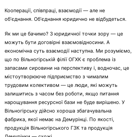
Кооперації, співпраці, взаємодії — але не
обʼєднання. Обʼєднання юридично не відбудеться.
Як ми це бачимо? З юридичної точки зору — це
можуть бути договірні взаємовідносини. А
економічна суть взаємодії наступна. Ми розуміємо,
що по Вільногірській філії ОГХК є проблема із
запасами сировини на перспективу і, водночас, це
містоутворююче підприємство з чималим
трудовим колективом — це люди, які можуть
залишитись з часом без роботи, якщо питання
нарощування ресурсної бази не буде вирішено. У
Вільногірську дійсно хороша збагачувальна
фабрика, якої немає на Демурінці. По якості,
продукція Вільногірського ГЗК та продукція
Демурінки — схожі.