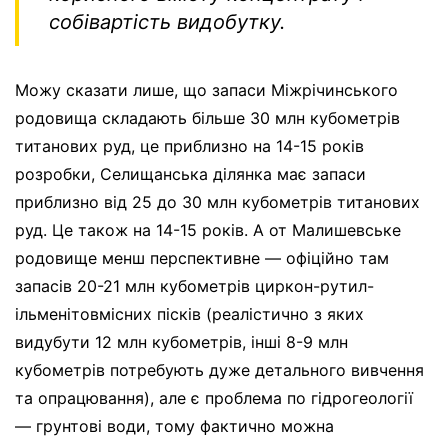
собівартість видобутку.
Можу сказати лише, що запаси Міжрічинського
родовища складають більше 30 млн кубометрів
титанових руд, це приблизно на 14-15 років
розробки, Селищанська ділянка має запаси
приблизно від 25 до 30 млн кубометрів титанових
руд. Це також на 14-15 років. А от Малишевське
родовище менш перспективне — офіційно там
запасів 20-21 млн кубометрів циркон-рутил-
ільменітовмісних пісків (реалістично з яких
видубути 12 млн кубометрів, інші 8-9 млн
кубометрів потребують дуже детального вивчення
та опрацювання), але є проблема по гідрогеології
— грунтові води, тому фактично можна