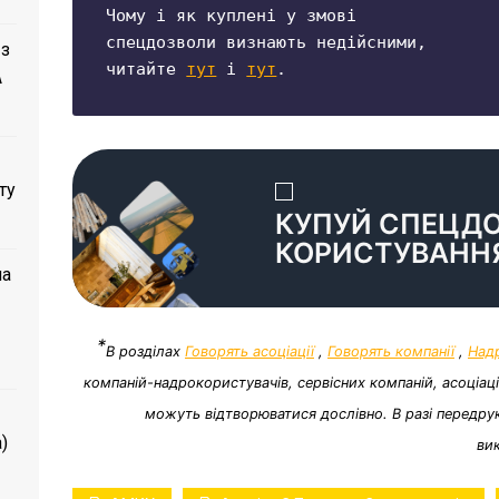
Чому і як куплені у змові 

спецдозволи визнають недійсними,

 з
читайте 
тут
 і 
тут
.
A
ту
КУПУЙ СПЕЦД
КОРИСТУВАНН
ла
*
В розділах
Говорять асоціації
,
Говорять компанії
,
Над
компаній-надрокористувачів, сервісних компаній, асоціац
можуть відтворюватися дослівно. В разі передрук
)
ви