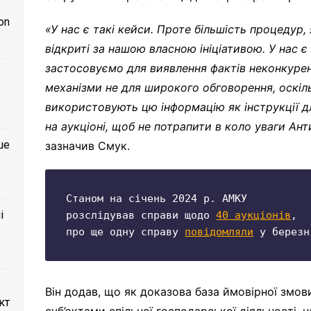
on
«У нас є такі кейси. Проте більшість процедур
відкриті за нашою власною ініціативою. У нас є 
застосовуємо для виявлення фактів неконкурент
механізми не для широкого обговорення, оскіль
використовують цю інформацію як інструкції д
на аукціоні, щоб не потрапити в коло уваги А
ше
зазначив Смук.
Станом на січень 2024 р. АМКУ

і
розслідував справи щодо 
40 аукціонів
,

про ще одну справу 
повідомляли
 у березн
Він додав, що як доказова база ймовірної змо
кт