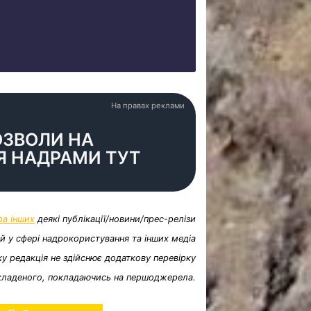
На правах реклами
ОЗВОЛИ НА
Я НАДРАМИ ТУТ
ра інших
деякі публікації/новини/прес-релізи
ій у сфері надрокористування та інших медіа
у редакція не здійснює додаткову перевірку
кладеного, покладаючись на першоджерела.