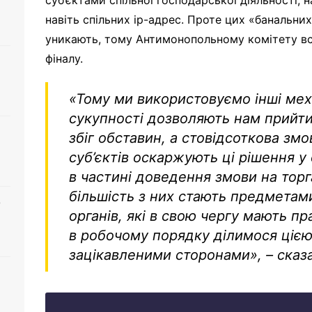
суб’єктами спільної господарської діяльності, н
навіть спільних ip-адрес. Проте цих «банальни
уникають, тому Антимонопольному комітету в
фіналу.
«Тому ми використовуємо інші меха
сукупності дозволяють нам прийти
збіг обставин, а стовідсоткова змо
суб’єктів оскаржують ці рішення у 
в частині доведення змови на торг
більшість з них стають предметам
о
органів, які в свою чергу мають п
в робочому порядку ділимося цією
зацікавленими сторонами»
, – ска