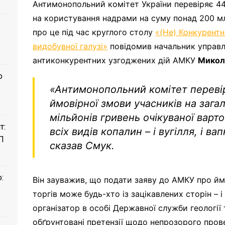
Антимонопольний комітет України перевіряє 44
на користування надрами на суму понад 200 м
про це під час круглого столу
«(Не) Конкурентн
видобувної галузі»
повідомив начальник управл
антиконкурентних узгоджених дій АМКУ
Микол
о
«Антимонопольний комітет переві
ймовірної змови учасників на зага
мільйонів гривень очікуваної варт
т:
всіх видів копалин – і вугілля, і вап
П
сказав Смук.
:
Він зауважив, що подати заяву до АМКУ про йм
торгів може будь-хто із зацікавлених сторін – і
організатор в особі Державної служби геології 
обґрунтовані претензії щодо непрозорого прове