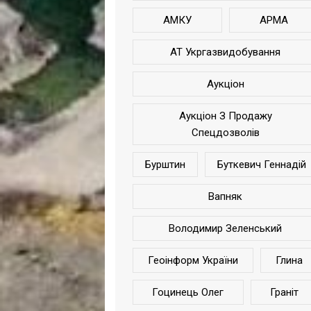
АМКУ
АРМА
АТ Укргазвидобування
Аукціон
Аукціон З Продажу
Спецдозволів
Бурштин
Буткевич Геннадій
Вапняк
Володимир Зеленський
Геоінформ України
Глина
Гоцинець Олег
Граніт