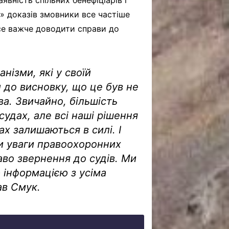
аявність спільних бенефіціарів і
х» доказів змовники все частіше
се важче доводити справи до
нізми, які у своїй
 до висновку, що це був не
ва. Звичайно, більшість
судах, але всі наші рішення
ах залишаються в силі. І
и уваги правоохоронних
раво звернення до судів. Ми
 інформацією з усіма
зав Смук.