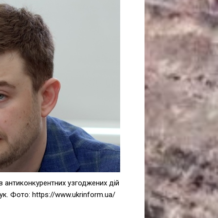
САНКЦІЙНІ НАДРА
БЛОГИ
TECHNO
CRITICAL MINERALS
НАДРА ІНШИХ
ПРО ПРОЕКТ
в антиконкурентних узгоджених дій
. Фото: https://www.ukrinform.ua/