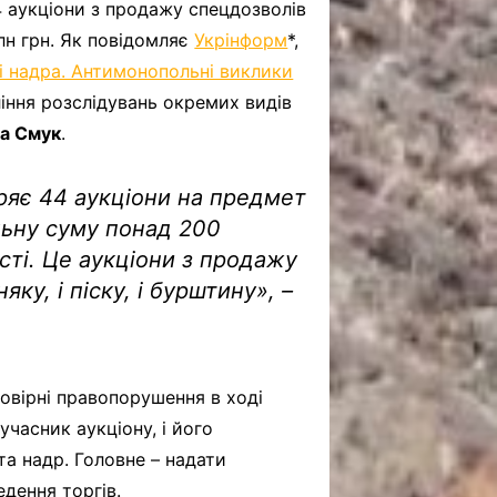
 аукціони з продажу спецдозволів
лн грн. Як повідомляє
Укрінформ
*,
і надра. Антимонопольні виклики
іння розслідувань окремих видів
а Смук
.
ряє 44 аукціони на предмет
льну суму понад 200
ості. Це аукціони з продажу
няку, і піску, і бурштину», –
овірні правопорушення в ході
 учасник аукціону, і його
та надр. Головне – надати
дення торгів.