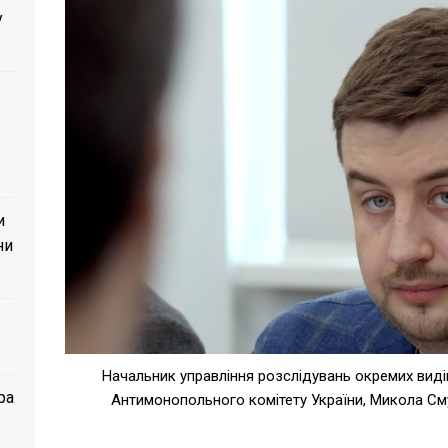
у
и
ни
Начальник управління розслідувань окремих виді
ра
Антимонопольного комітету України, Микола Смук