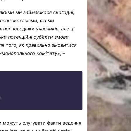
, якими ми займаємося сьогодні,
певні механізми, які ми
ної поведінки учасників, але ці
ки потенційні суб’єкти змови
ля того, як правильно змовитися
нтимонопольного комітету»
, –
і
ви можуть слугувати факти ведення