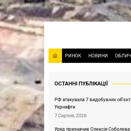
Skip
to
content
РИНОК
НОВИНИ
ОБЛИ
ОСТАННІ ПУБЛІКАЦІЇ
РФ атакувала 7 видобувних об’єкт
Укрнафти
7 Серпня, 2026
Уряд призначив Олексія Соболева