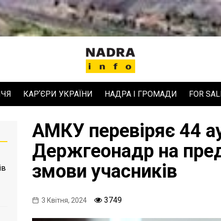
ЧЧЯ
КАРʼЄРИ УКРАЇНИ
НАДРА І ГРОМАДИ
FOR SAL
АМКУ перевіряє 44 а
Держгеонадр на пред
змови учасників
ів
3749
3 Квітня, 2024