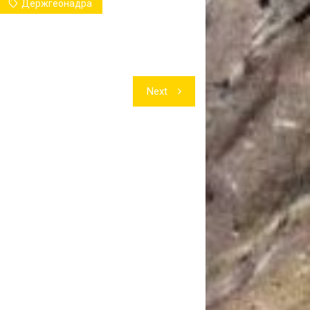
Держгеонадра
Next