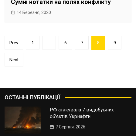
Сумні нотатки на полях конфлікту
14 Березня, 2020
Пагінація
Prev
1
…
6
7
8
9
записів
Next
ОСТАННІ ПУБЛІКАЦІЇ
РФ атакувала 7 видобувних
об’єктів Укрнафти
7 Серпня, 2026