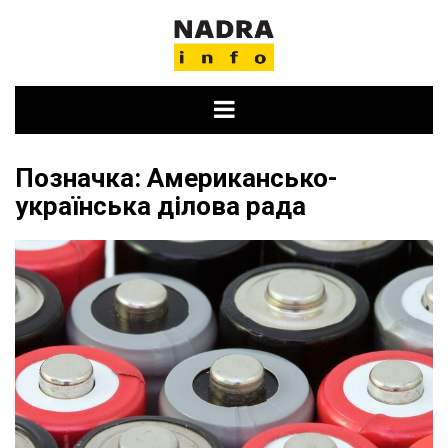
Skip
to
content
Позначка:
Американсько-
українська ділова рада