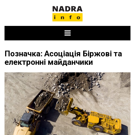
Skip
to
content
Позначка:
Асоціація Біржові та
електронні майданчики