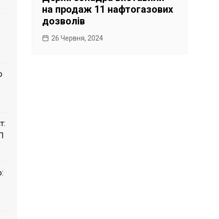
на продаж 11 нафтогазових
дозволів
26 Червня, 2024
о
т:
П
: