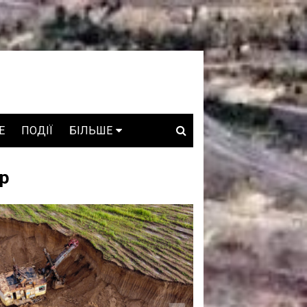
E
ПОДІЇ
БІЛЬШЕ
ВАКАНСІЇ
р
ЗРОБЛЕНО В УКРАЇНІ
WHO IS WHO
ПРОЗОРІ НАДРА
ГОВОРЯТЬ АСОЦІАЦІЇ
ГОВОРЯТЬ КОМПАНІЇ
КОНФЛІКТНІ НАДРА