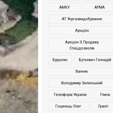
АМКУ
АРМА
АТ Укргазвидобування
Аукціон
Аукціон З Продажу
Спецдозволів
Бурштин
Буткевич Геннадій
Вапняк
Володимир Зеленський
Геоінформ України
Глина
Гоцинець Олег
Граніт