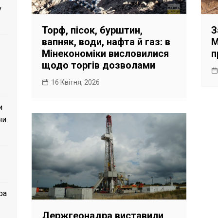
у
Торф, пісок, бурштин,
З
вапняк, води, нафта й газ: в
М
Мінекономіки висловилися
п
щодо торгів дозволами
16 Квітня, 2026
и
ни
ра
Держгеонадра виставили