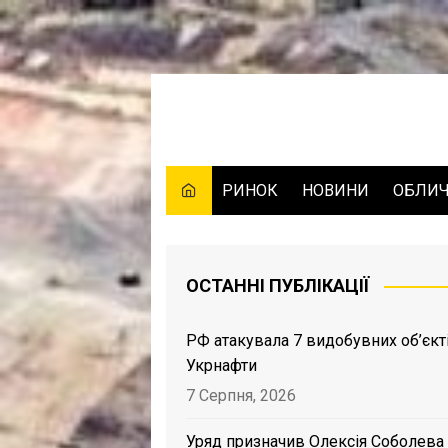
Skip
to
content
РИНОК
НОВИНИ
ОБЛИ
ОСТАННІ ПУБЛІКАЦІЇ
РФ атакувала 7 видобувних об’єкт
Укрнафти
7 Серпня, 2026
Уряд призначив Олексія Соболева