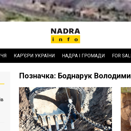
ЧЧЯ
КАРʼЄРИ УКРАЇНИ
НАДРА І ГРОМАДИ
FOR SAL
Позначка:
Боднарук Володими
ів