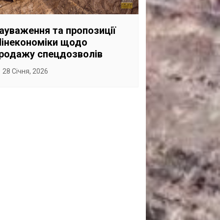
САНКЦІЙНІ НАДРА
БЛОГИ
ауваження та пропозиції
інекономіки щодо
TECHNO
родажу спецдозволів
CRITICAL MINERALS
28 Січня, 2026
НАДРА ІНШИХ
ПРО ПРОЕКТ