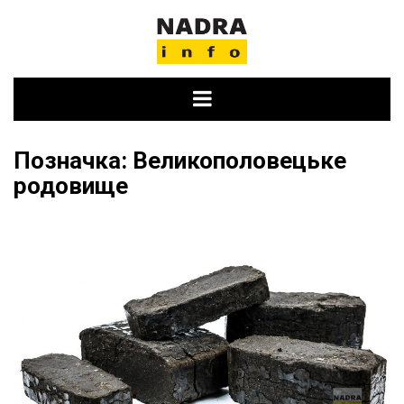
Skip
to
content
Позначка:
Великополовецьке
родовище