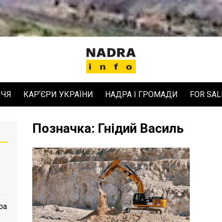
ЧЧЯ
КАРʼЄРИ УКРАЇНИ
НАДРА І ГРОМАДИ
FOR SAL
Позначка:
Гнідий Василь
ра