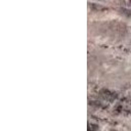
САНКЦІЙНІ НАДРА
БЛОГИ
TECHNO
CRITICAL MINERALS
НАДРА ІНШИХ
ПРО ПРОЕКТ