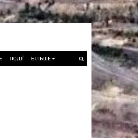
E
ПОДІЇ
БІЛЬШЕ
ВАКАНСІЇ
ЗРОБЛЕНО В УКРАЇНІ
WHO IS WHO
ПРОЗОРІ НАДРА
ГОВОРЯТЬ АСОЦІАЦІЇ
ГОВОРЯТЬ КОМПАНІЇ
КОНФЛІКТНІ НАДРА