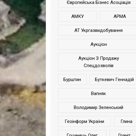
Європейська Бізнес Асоціація
АМКУ
АРМА
АТ Укргазвидобування
Аукціон
Аукціон З Продажу
Спецдозволів
Бурштин
Буткевич Геннадій
Вапняк
Володимир Зеленський
Геоінформ України
Глина
Гоцинець Олег
Граніт