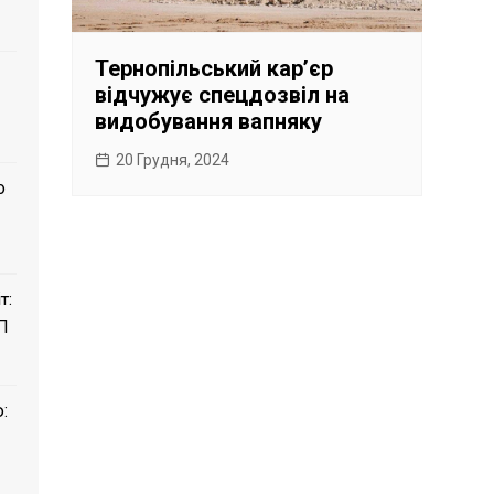
Тернопільський карʼєр
відчужує спецдозвіл на
видобування вапняку
20 Грудня, 2024
о
т:
П
: