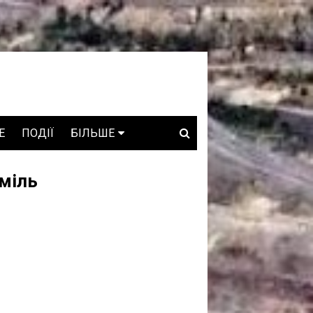
E
ПОДІЇ
БІЛЬШЕ
ВАКАНСІЇ
міль
ЗРОБЛЕНО В УКРАЇНІ
WHO IS WHO
ПРОЗОРІ НАДРА
ГОВОРЯТЬ АСОЦІАЦІЇ
ГОВОРЯТЬ КОМПАНІЇ
КОНФЛІКТНІ НАДРА