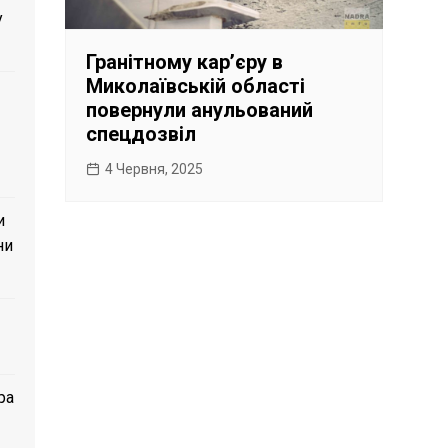
у
Гранітному карʼєру в
Миколаївській області
повернули анульований
спецдозвіл
4 Червня, 2025
и
ни
ра