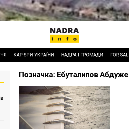
ЧЧЯ
КАРʼЄРИ УКРАЇНИ
НАДРА І ГРОМАДИ
FOR SAL
Позначка:
Ебуталипов Абдуже
ів