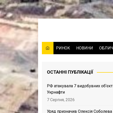
Skip
to
content
РИНОК
НОВИНИ
ОБЛИ
ОСТАННІ ПУБЛІКАЦІЇ
РФ атакувала 7 видобувних об’єкт
Укрнафти
7 Серпня, 2026
Уряд призначив Олексія Соболева