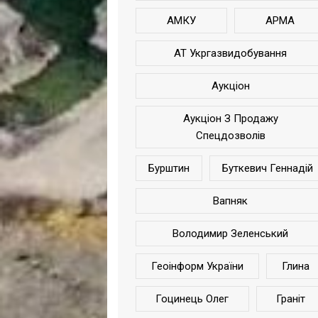
АМКУ
АРМА
АТ Укргазвидобування
Аукціон
Аукціон З Продажу
Спецдозволів
Бурштин
Буткевич Геннадій
Вапняк
Володимир Зеленський
Геоінформ України
Глина
Гоцинець Олег
Граніт