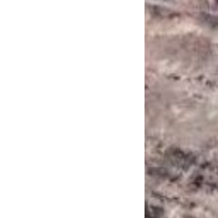
САНКЦІЙНІ НАДРА
БЛОГИ
TECHNO
CRITICAL MINERALS
НАДРА ІНШИХ
ПРО ПРОЕКТ