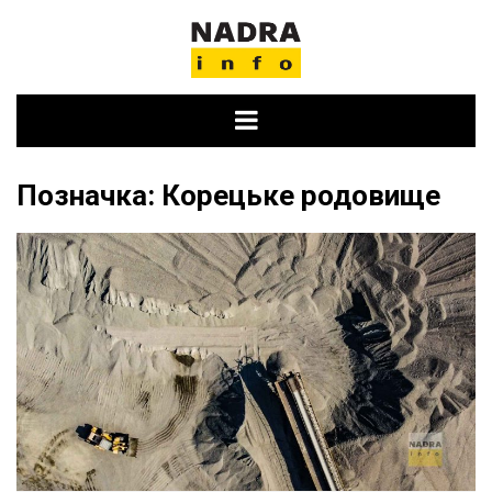
Skip
to
content
Позначка:
Корецьке родовище