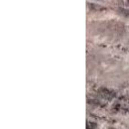
САНКЦІЙНІ НАДРА
БЛОГИ
TECHNO
CRITICAL MINERALS
НАДРА ІНШИХ
ПРО ПРОЕКТ