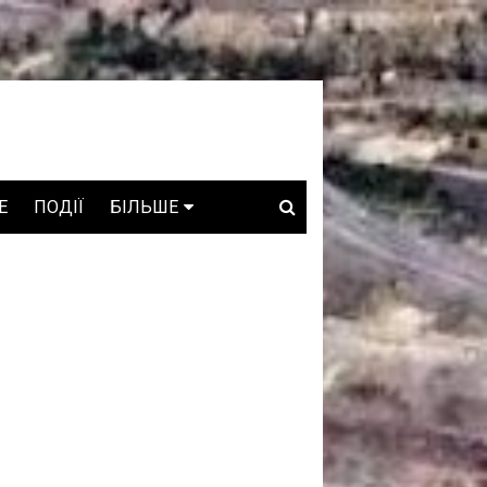
E
ПОДІЇ
БІЛЬШЕ
ВАКАНСІЇ
ЗРОБЛЕНО В УКРАЇНІ
WHO IS WHO
ПРОЗОРІ НАДРА
ГОВОРЯТЬ АСОЦІАЦІЇ
ГОВОРЯТЬ КОМПАНІЇ
КОНФЛІКТНІ НАДРА