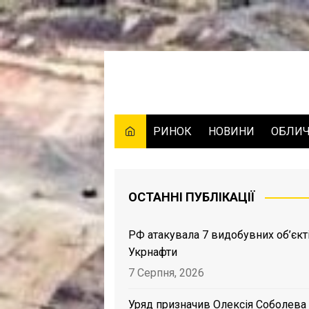
Skip
to
content
РИНОК
НОВИНИ
ОБЛИ
ОСТАННІ ПУБЛІКАЦІЇ
РФ атакувала 7 видобувних об’єкт
Укрнафти
7 Серпня, 2026
Уряд призначив Олексія Соболева