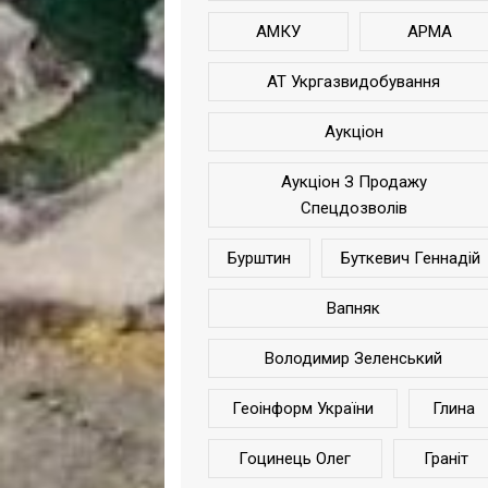
АМКУ
АРМА
АТ Укргазвидобування
Аукціон
Аукціон З Продажу
Спецдозволів
Бурштин
Буткевич Геннадій
Вапняк
Володимир Зеленський
Геоінформ України
Глина
Гоцинець Олег
Граніт