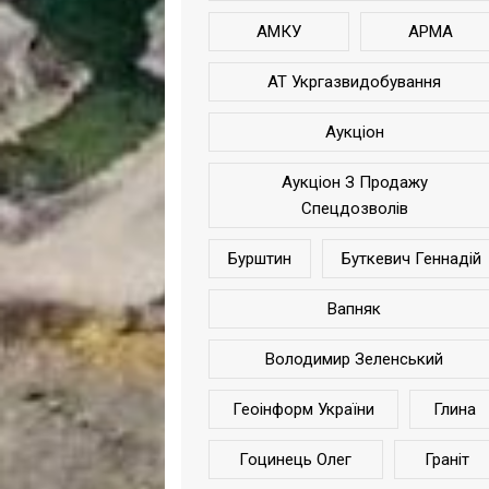
АМКУ
АРМА
АТ Укргазвидобування
Аукціон
Аукціон З Продажу
Спецдозволів
Бурштин
Буткевич Геннадій
Вапняк
Володимир Зеленський
Геоінформ України
Глина
Гоцинець Олег
Граніт