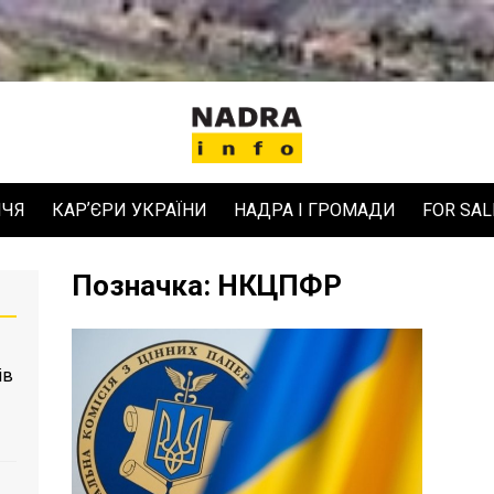
ЧЧЯ
КАРʼЄРИ УКРАЇНИ
НАДРА І ГРОМАДИ
FOR SAL
Позначка:
НКЦПФР
ів