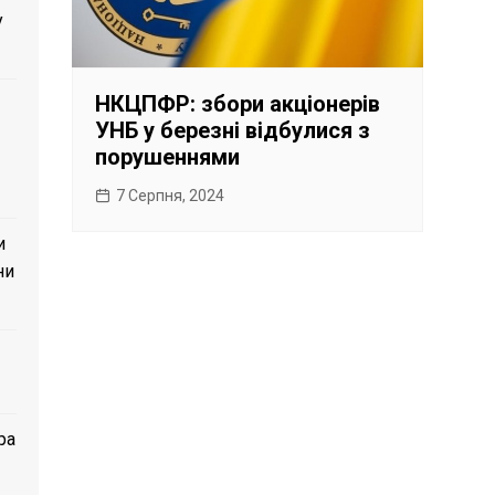
у
НКЦПФР: збори акціонерів
УНБ у березні відбулися з
порушеннями
7 Серпня, 2024
и
ни
ра