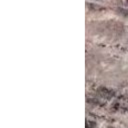
САНКЦІЙНІ НАДРА
БЛОГИ
TECHNO
CRITICAL MINERALS
НАДРА ІНШИХ
ПРО ПРОЕКТ