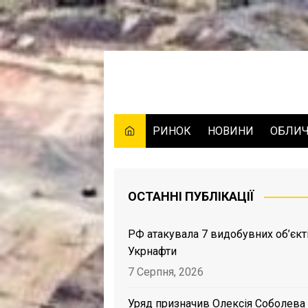
Skip
to
content
РИНОК
НОВИНИ
ОБЛИ
ОСТАННІ ПУБЛІКАЦІЇ
РФ атакувала 7 видобувних об’єкт
Укрнафти
7 Серпня, 2026
Уряд призначив Олексія Соболева