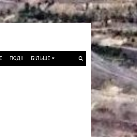
E
ПОДІЇ
БІЛЬШЕ
ВАКАНСІЇ
ЗРОБЛЕНО В УКРАЇНІ
WHO IS WHO
ПРОЗОРІ НАДРА
ГОВОРЯТЬ АСОЦІАЦІЇ
ГОВОРЯТЬ КОМПАНІЇ
КОНФЛІКТНІ НАДРА