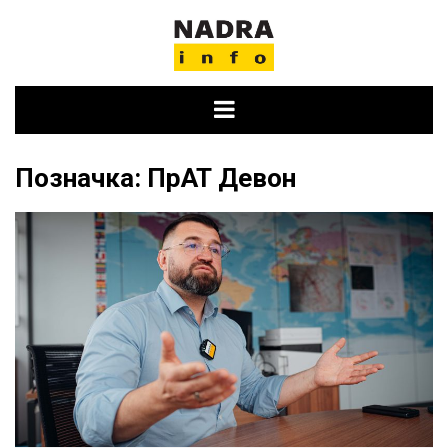
Skip
to
content
Позначка:
ПрАТ Девон