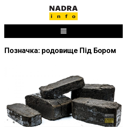
Skip
to
content
Позначка:
родовище Під Бором