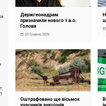
Держгеонадрам
Н
ра
призначили нового т.в.о.
ш
Голови
20 Травня, 2026
о
т:
П
Оштрафовано ще вісьмох
В
учасників аукціонів
і