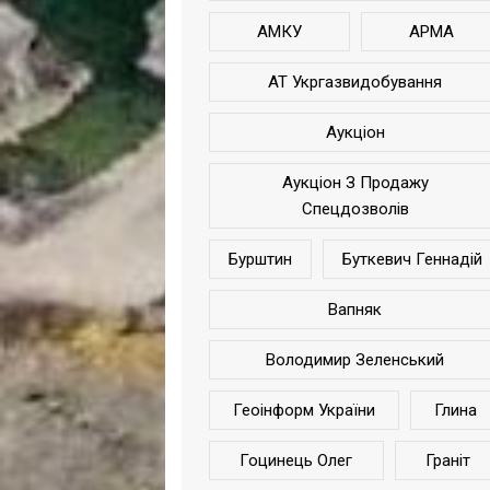
АМКУ
АРМА
АТ Укргазвидобування
Аукціон
Аукціон З Продажу
Спецдозволів
Бурштин
Буткевич Геннадій
Вапняк
Володимир Зеленський
Геоінформ України
Глина
Гоцинець Олег
Граніт