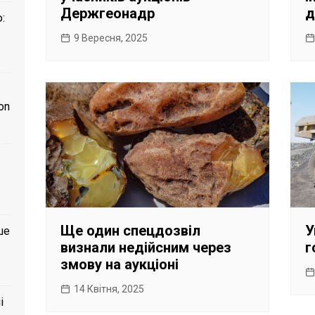
Держгеонадр
д
:
9 Вересня, 2025
on
Ще один спецдозвіл
У
ше
визнали недійсним через
г
змову на аукціоні
14 Квітня, 2025
і