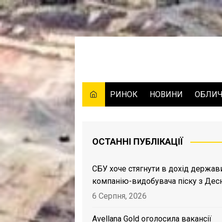
Skip
to
content
РИНОК
НОВИНИ
ОБЛИ
ОСТАННІ ПУБЛІКАЦІЇ
СБУ хоче стягнути в дохід держав
компанію-видобувача піску з Дес
6 Серпня, 2026
Avellana Gold оголосила вакансії