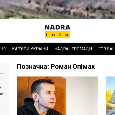
ЧЧЯ
КАРʼЄРИ УКРАЇНИ
НАДРА І ГРОМАДИ
FOR SAL
Позначка:
Роман Опімах
и
ни