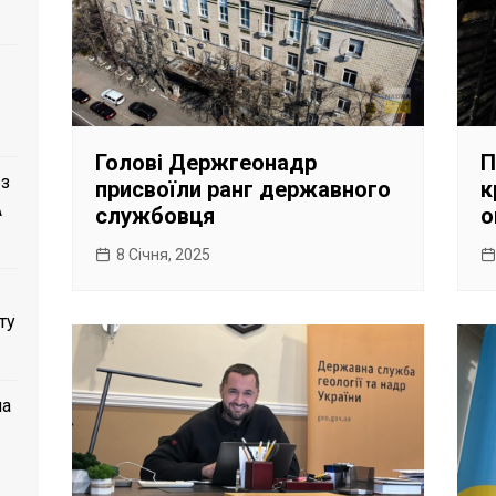
Голові Держгеонадр
П
 з
присвоїли ранг державного
к
A
службовця
о
8 Січня, 2025
ту
ла