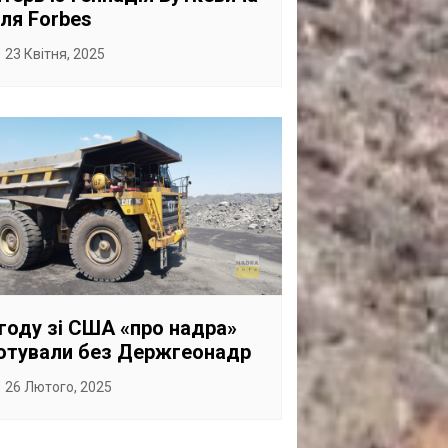
ля Forbes
23 Квітня, 2025
году зі США «про надра»
отували без Держгеонадр
26 Лютого, 2025