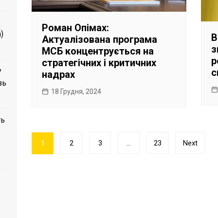
Роман Опімах:
)
В
Актуалізована програма
з
МСБ концентрується на
р
стратегічних і критичних
у
с
надрах
зь
18 Грудня, 2024
ть
Пагінація
1
2
3
…
23
Next
записів