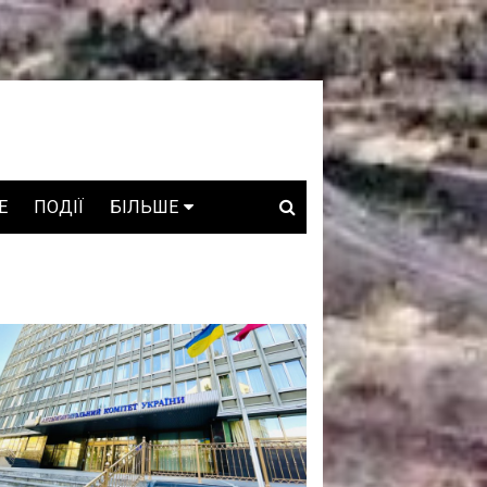
E
ПОДІЇ
БІЛЬШЕ
ВАКАНСІЇ
ЗРОБЛЕНО В УКРАЇНІ
WHO IS WHO
ПРОЗОРІ НАДРА
ГОВОРЯТЬ АСОЦІАЦІЇ
ГОВОРЯТЬ КОМПАНІЇ
КОНФЛІКТНІ НАДРА