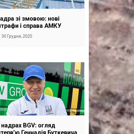
САНКЦІЙНІ НАДРА
БЛОГИ
адра зі змовою: нові
трафи і справа АМКУ
TECHNO
30 Грудня, 2025
CRITICAL MINERALS
НАДРА ІНШИХ
ПРО ПРОЕКТ
 надрах BGV: огляд
нтервʼю Геннадія Буткевича