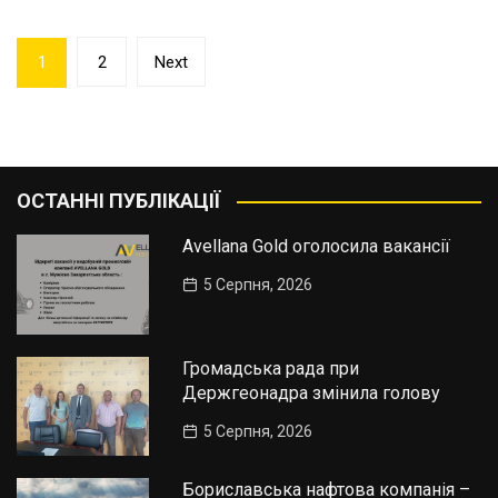
Пагінація
1
2
Next
записів
ОСТАННІ ПУБЛІКАЦІЇ
Avellana Gold оголосила вакансії
5 Серпня, 2026
Громадська рада при
Держгеонадра змінила голову
5 Серпня, 2026
Бориславська нафтова компанія –