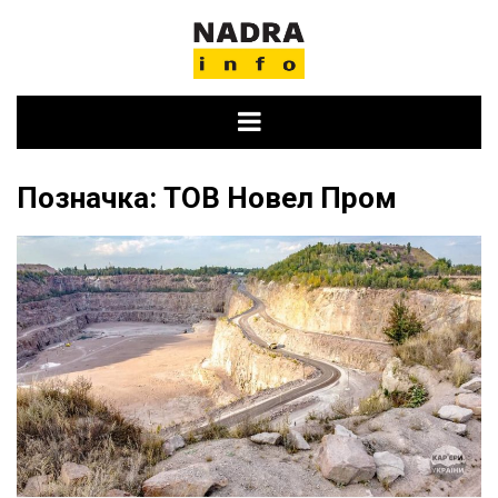
Skip
to
content
Позначка:
ТОВ Новел Пром