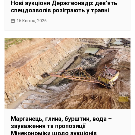
Нові аукціони Держгеонадр: девʼять
спецдозволів розіграють у травні
15 Квітня, 2026
Марганець, глина, бурштин, вода –
зауваження та пропозиції
Мінекономіки щодо аукціонів