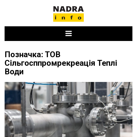
Skip
to
content
Позначка:
ТОВ
Сільгосппромрекреація Теплі
Води