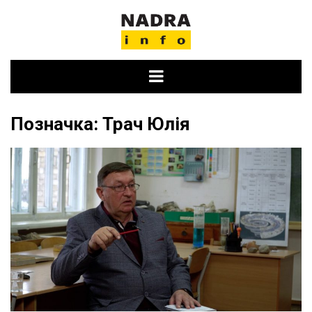
Skip
to
content
Позначка:
Трач Юлія